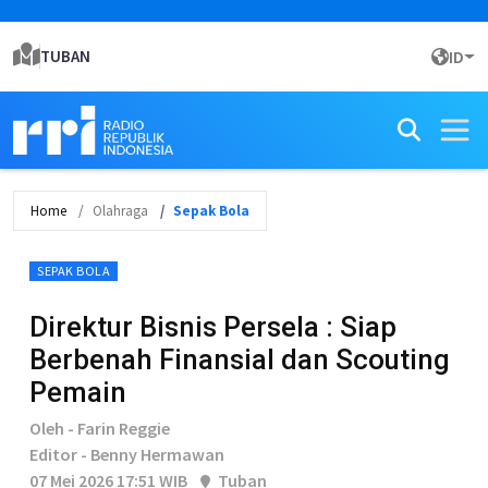
TUBAN
ID
Home
Olahraga
Sepak Bola
SEPAK BOLA
Direktur Bisnis Persela : Siap
Berbenah Finansial dan Scouting
Pemain
Oleh - Farin Reggie
Editor - Benny Hermawan
07 Mei 2026 17:51 WIB
Tuban