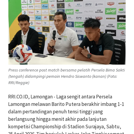
Press conference post match bersama pelatih Persela Bima Sakti
(tengah) didampingi pemain Hendro Siswanto (kanan) (Foto:
RRI/Reggie)
RRI.CO.ID, Lamongan - Laga sengit antara Persela
Lamongan melawan Barito Putera berakhir imbang 1-1
dalam pertandingan penuh tensi tinggi yang
berlangsung hingga menit akhir pada lanjutan
kompetisi Championship di Stadion Surajaya, Sabtu,
25 April 2026. Tim berjuluk Laskar Joko Tingkir sempat