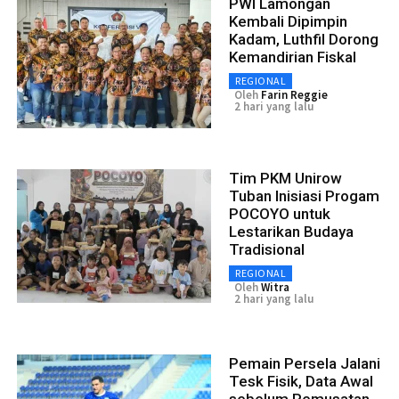
PWI Lamongan
Kembali Dipimpin
Kadam, Luthfil Dorong
Kemandirian Fiskal
REGIONAL
Oleh
Farin Reggie
2 hari yang lalu
Tim PKM Unirow
Tuban Inisiasi Progam
POCOYO untuk
Lestarikan Budaya
Tradisional
REGIONAL
Oleh
Witra
2 hari yang lalu
Pemain Persela Jalani
Tesk Fisik, Data Awal
sebelum Pemusatan