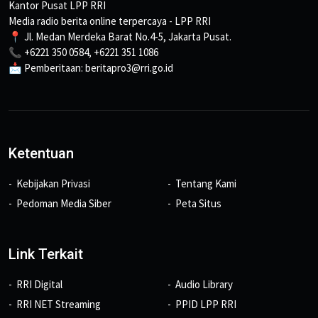
Kantor Pusat LPP RRI
Media radio berita online terpercaya - LPP RRI
📍 Jl. Medan Merdeka Barat No.4-5, Jakarta Pusat.
📞 +6221 350 0584, +6221 351 1086
📩 Pemberitaan: beritapro3@rri.go.id
Ketentuan
Kebijakan Privasi
Tentang Kami
Pedoman Media Siber
Peta Situs
Link Terkait
RRI Digital
Audio Library
RRI NET Streaming
PPID LPP RRI