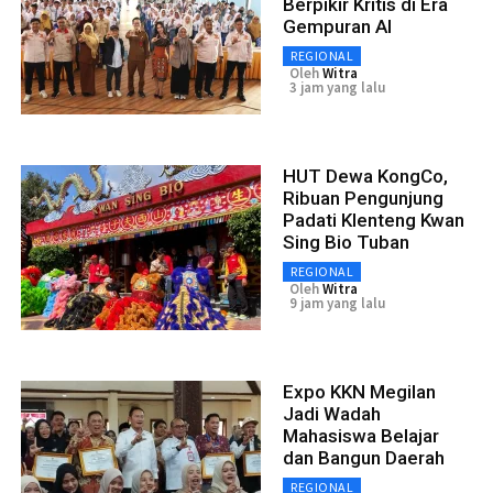
Berpikir Kritis di Era
Gempuran AI
REGIONAL
Oleh
Witra
3 jam yang lalu
HUT Dewa KongCo,
Ribuan Pengunjung
Padati Klenteng Kwan
Sing Bio Tuban
REGIONAL
Oleh
Witra
9 jam yang lalu
Expo KKN Megilan
Jadi Wadah
Mahasiswa Belajar
dan Bangun Daerah
REGIONAL