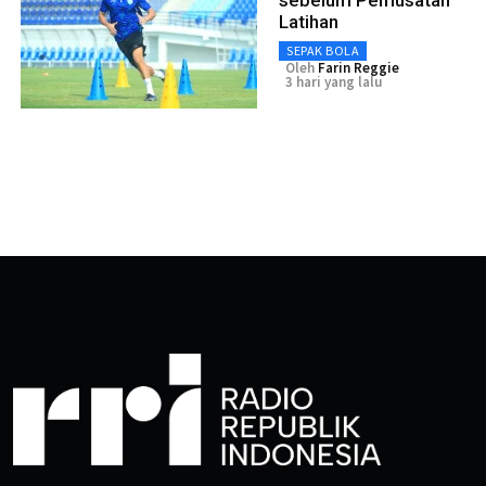
Latihan
SEPAK BOLA
Oleh
Farin Reggie
3 hari yang lalu