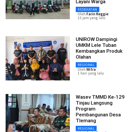
Layani Warga
KESEHATAN
Oleh
Farin Reggie
13 jam yang lalu
UNIROW Dampingi
UMKM Lele Tuban
Kembangkan Produk
Olahan
REGIONAL
Oleh
Witra
1 hari yang lalu
Wasev TMMD Ke-129
Tinjau Langsung
Program
Pembangunan Desa
Tlemang
REGIONAL