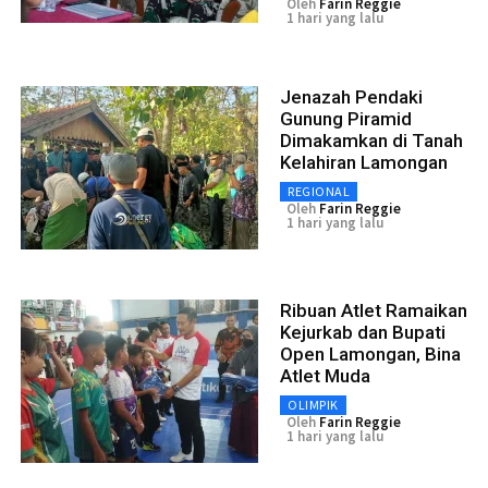
Oleh
Farin Reggie
1 hari yang lalu
Jenazah Pendaki
Gunung Piramid
Dimakamkan di Tanah
Kelahiran Lamongan
REGIONAL
Oleh
Farin Reggie
1 hari yang lalu
Ribuan Atlet Ramaikan
Kejurkab dan Bupati
Open Lamongan, Bina
Atlet Muda
OLIMPIK
Oleh
Farin Reggie
1 hari yang lalu