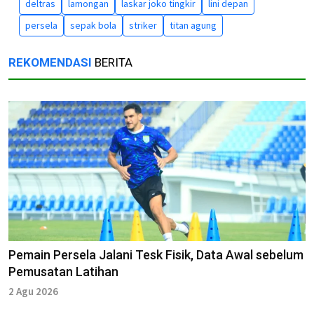
deltras
lamongan
laskar joko tingkir
lini depan
persela
sepak bola
striker
titan agung
REKOMENDASI
BERITA
Pemain Persela Jalani Tesk Fisik, Data Awal sebelum
Pemusatan Latihan
2 Agu 2026