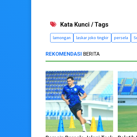
Kata Kunci / Tags
lamongan
laskar joko tingkir
persela
S
REKOMENDASI
BERITA