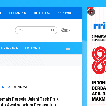
×
T
STREAMING
RRIDIGITAL
RRINEWS
ID
DUNIA 2026
EDITORIAL
ERITA
LAINNYA
emain Persela Jalani Tesk Fisik,
ata Awal sebelum Pemusatan