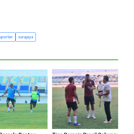
uporter
surajaya