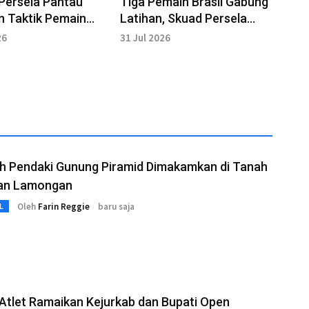
 Persela Pantau
Tiga Pemain Brasil Gabung
an Taktik Pemain
Latihan, Skuad Persela
aga Internal
Mulai Lengkap
26
31 Jul 2026
h Pendaki Gunung Piramid Dimakamkan di Tanah
ran Lamongan
Oleh
Farin Reggie
baru saja
L
Atlet Ramaikan Kejurkab dan Bupati Open