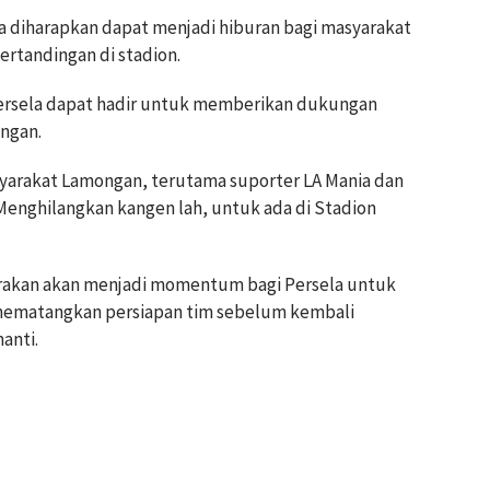
juga diharapkan dapat menjadi hiburan bagi masyarakat
rtandingan di stadion.
ersela dapat hadir untuk memberikan dukungan
ngan.
syarakat Lamongan, terutama suporter LA Mania dan
. Menghilangkan kangen lah, untuk ada di Stadion
kirakan akan menjadi momentum bagi Persela untuk
mematangkan persiapan tim sebelum kembali
anti.