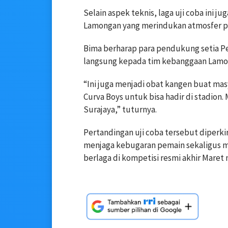
Selain aspek teknis, laga uji coba ini 
Lamongan yang merindukan atmosfer pe
Bima berharap para pendukung setia P
langsung kepada tim kebanggaan Lamo
“Ini juga menjadi obat kangen buat ma
Curva Boys untuk bisa hadir di stadion
Surajaya,” tuturnya.
Pertandingan uji coba tersebut diper
menjaga kebugaran pemain sekaligus 
berlaga di kompetisi resmi akhir Maret n