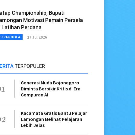
atap Championship, Bupati
amongan Motivasi Pemain Persela
i Latihan Perdana
27 Jul 2026
SEPAK BOLA
ERITA
TERPOPULER
Generasi Muda Bojonegoro
01
Diminta Berpikir Kritis di Era
Gempuran AI
Kacamata Gratis Bantu Pelajar
02
Lamongan Melihat Pelajaran
Lebih Jelas