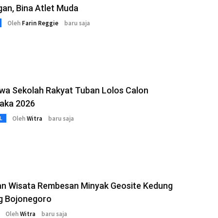
an, Bina Atlet Muda
Oleh
Farin Reggie
baru saja
wa Sekolah Rakyat Tuban Lolos Calon
raka 2026
Oleh
Witra
baru saja
L
an Wisata Rembesan Minyak Geosite Kedung
g Bojonegoro
Oleh
Witra
baru saja