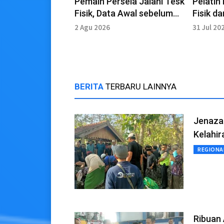
Pemain Persela Jalani Tesk
Pelatih
Fisik, Data Awal sebelum
Fisik d
Pemusatan Latihan
lewat L
2 Agu 2026
31 Jul 20
BERITA
TERBARU LAINNYA
Jenaza
Kelahi
REGIONA
Ribuan 