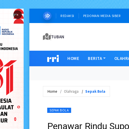
×
REDAKSI
PEDOMAN MEDIA SIBER
TUBAN
HOME
BERITA
OLAHR
Home
Olahraga
Sepak Bola
SEPAK BOLA
Penawar Rindu Supo