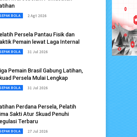
atihan
2 Agt 2026
SEPAK BOLA
elatih Persela Pantau Fisik dan
aktik Pemain lewat Laga Internal
31 Jul 2026
SEPAK BOLA
iga Pemain Brasil Gabung Latihan,
kuad Persela Mulai Lengkap
31 Jul 2026
SEPAK BOLA
atihan Perdana Persela, Pelatih
ima Sakti Atur Skuad Penuhi
egulasi Terbaru
27 Jul 2026
SEPAK BOLA