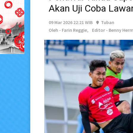
Akan Uji Coba Lawa
09 Mar 2026 22:21 WIB
Tuban
Oleh - Farin Reggie,
Editor - Benny He