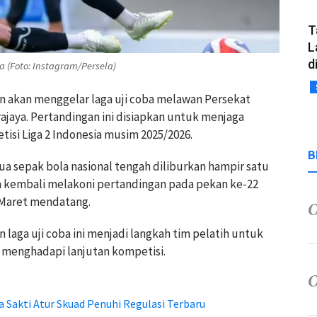
T
L
d
a (Foto: Instagram/Persela)
an
akan menggelar laga uji coba melawan
Persekat
ajaya
. Pertandingan ini disiapkan untuk menjaga
etisi
Liga 2 Indonesia
musim 2025/2026.
B
ua sepak bola nasional tengah diliburkan hampir satu
n kembali melakoni pertandingan pada pekan ke-22
8 Maret mendatang.
 laga uji coba ini menjadi langkah tim pelatih untuk
p menghadapi lanjutan kompetisi.
a Sakti Atur Skuad Penuhi Regulasi Terbaru