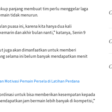
ukup panjang membuat tim perlu menggelar laga
emain tidak menurun.
lan puasa ini, karena kita hanya dua kali
 kemarin dan akhir bulan nanti,” katanya, Senin 9
ut juga akan dimanfaatkan untuk memberi
ng selama ini belum banyak mendapatkan menit
 Motivasi Pemain Persela di Latihan Perdana
oordinasi untuk bisa memberikan kesempatan kepada
ndapatkan jam bermain lebih banyak di kompetisi,”