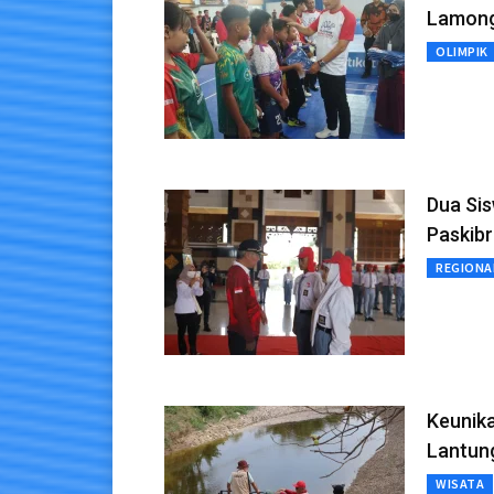
Lamong
OLIMPIK
Dua Sis
Paskib
REGIONA
Keunik
Lantun
WISATA