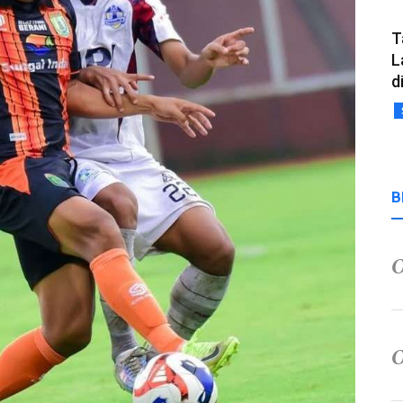
T
L
d
B