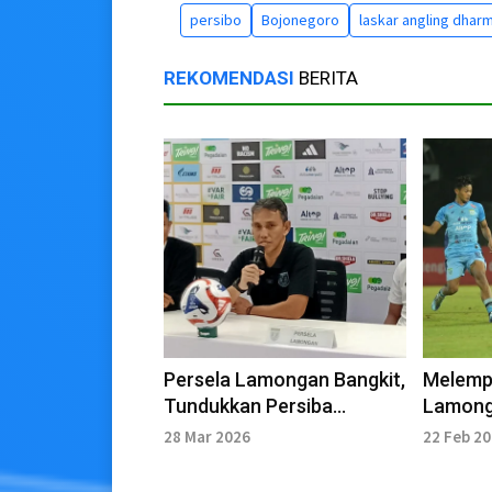
persibo
Bojonegoro
laskar angling dhar
REKOMENDASI
BERITA
Persela Lamongan Bangkit,
Melemp
Tundukkan Persiba
Lamonga
Balikpapan 2-0
Kandang
28 Mar 2026
22 Feb 2