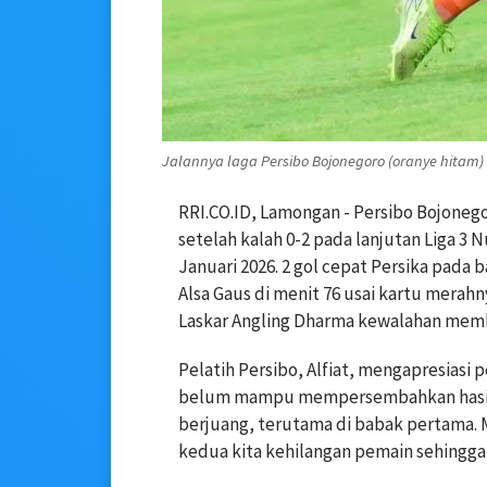
Jalannya laga Persibo Bojonegoro (oranye hitam) 
RRI.CO.ID, Lamongan - Persibo Bojoneg
setelah kalah 0-2 pada lanjutan Liga 3 
Januari 2026. 2 gol cepat Persika pad
Alsa Gaus di menit 76 usai kartu merah
Laskar Angling Dharma kewalahan mem
Pelatih Persibo, Alfiat, mengapresias
belum mampu mempersembahkan hasil m
berjuang, terutama di babak pertama. 
kedua kita kehilangan pemain sehingga 