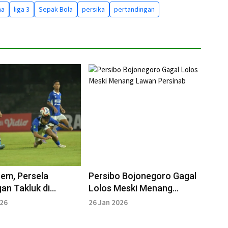
ma
liga 3
Sepak Bola
persika
pertandingan
em, Persela
Persibo Bojonegoro Gagal
n Takluk di
Lolos Meski Menang
 Persiku Kudus 1-0
Lawan Persinab
026
26 Jan 2026