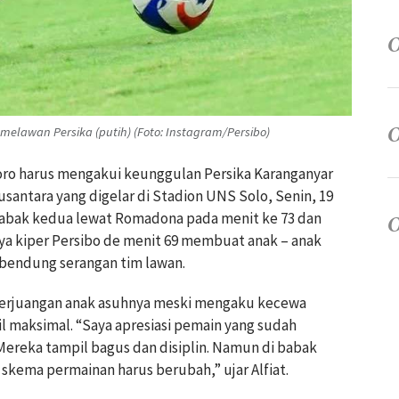
melawan Persika (putih) (Foto: Instagram/Persibo)
oro harus mengakui keunggulan Persika Karanganyar
Nusantara yang digelar di Stadion UNS Solo, Senin, 19
a babak kedua lewat Romadona pada menit ke 73 dan
nya kiper Persibo de menit 69 membuat anak – anak
bendung serangan tim lawan.
i perjuangan anak asuhnya meski mengaku kecewa
aksimal. “Saya apresiasi pemain yang sudah
Mereka tampil bagus dan disiplin. Namun di babak
skema permainan harus berubah,” ujar Alfiat.