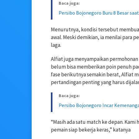
Baca juga:
Persibo Bojonegoro Buru 8 Besar saat
Menurutnya, kondisi tersebut membuat 
awal. Meski demikian, ia menilai para 
laga.
Alfiat juga menyampaikan permohonan
belum bisa memberikan poin penuh pad
fase berikutnya semakin berat, Alfiat
pertandingan penting yang harus dijala
Baca juga:
Persibo Bojonegoro Incar Kemenanga
“Masih ada satu match ke depan. Kami h
pemain siap bekerja keras,” katanya