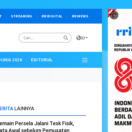
×
T
STREAMING
RRIDIGITAL
RRINEWS
ID
DUNIA 2026
EDITORIAL
ERITA
LAINNYA
emain Persela Jalani Tesk Fisik,
ata Awal sebelum Pemusatan