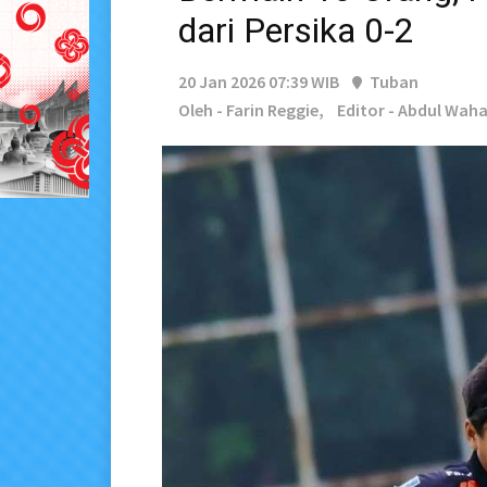
dari Persika 0-2
20 Jan 2026 07:39 WIB
Tuban
Oleh - Farin Reggie,
Editor - Abdul Wah