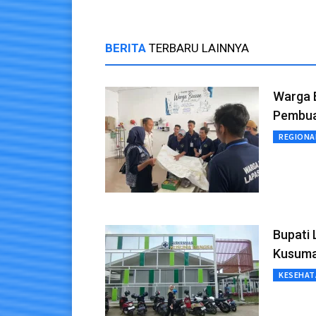
BERITA
TERBARU LAINNYA
Warga B
Pembua
REGIONA
Bupati
Kusuma
KESEHAT