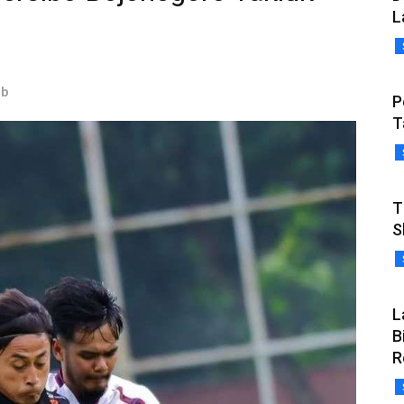
L
ab
P
T
T
S
L
B
R