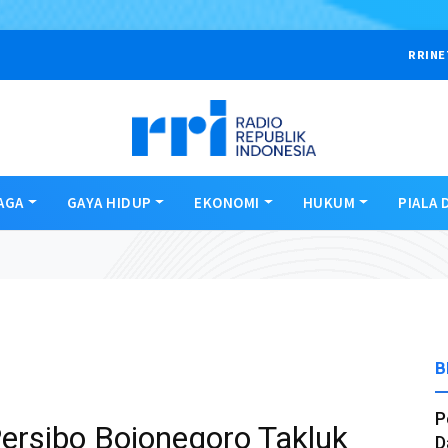
RRINE
AGA
GAYA HIDUP
EKONOMI
HUKUM
PIALA 
B
P
ersibo Bojonegoro Takluk
D