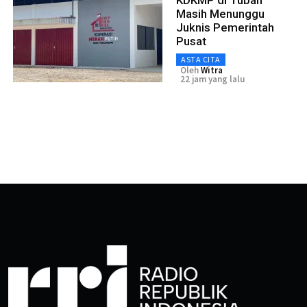
KDKMP di Tuban
Masih Menunggu
Juknis Pemerintah
Pusat
ASTA CITA
Oleh
Witra
22 jam yang lalu