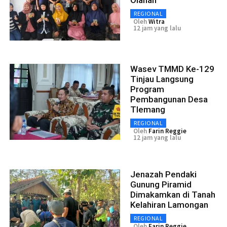
Olahan
REGIONAL
Oleh
Witra
12 jam yang lalu
Wasev TMMD Ke-129
Tinjau Langsung
Program
Pembangunan Desa
Tlemang
REGIONAL
Oleh
Farin Reggie
12 jam yang lalu
Jenazah Pendaki
Gunung Piramid
Dimakamkan di Tanah
Kelahiran Lamongan
REGIONAL
Oleh
Farin Reggie