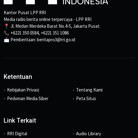
Kantor Pusat LPP RRI
Media radio berita online terpercaya - LPP RRI
📍 Jl. Medan Merdeka Barat No.4-5, Jakarta Pusat.
📞 +6221 350 0584, +6221 351 1086
📩 Pemberitaan: beritapro3@rri.go.id
Ketentuan
Kebijakan Privasi
Tentang Kami
Pedoman Media Siber
Peta Situs
Link Terkait
RRI Digital
Audio Library