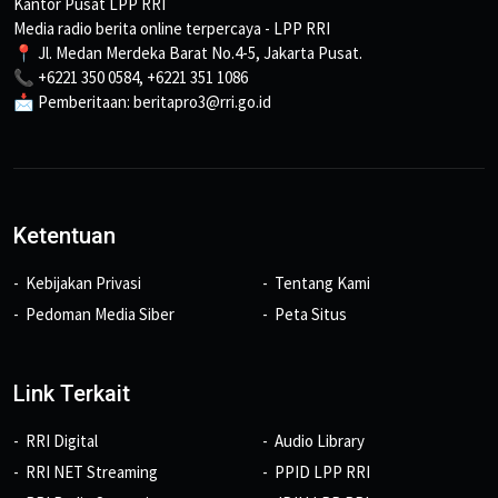
Kantor Pusat LPP RRI
Media radio berita online terpercaya - LPP RRI
📍 Jl. Medan Merdeka Barat No.4-5, Jakarta Pusat.
📞 +6221 350 0584, +6221 351 1086
📩 Pemberitaan: beritapro3@rri.go.id
Ketentuan
Kebijakan Privasi
Tentang Kami
Pedoman Media Siber
Peta Situs
Link Terkait
RRI Digital
Audio Library
RRI NET Streaming
PPID LPP RRI