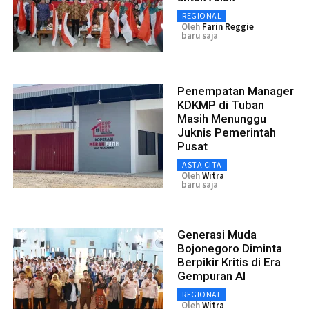
REGIONAL
Oleh
Farin Reggie
baru saja
Penempatan Manager
KDKMP di Tuban
Masih Menunggu
Juknis Pemerintah
Pusat
ASTA CITA
Oleh
Witra
baru saja
Generasi Muda
Bojonegoro Diminta
Berpikir Kritis di Era
Gempuran AI
REGIONAL
Oleh
Witra