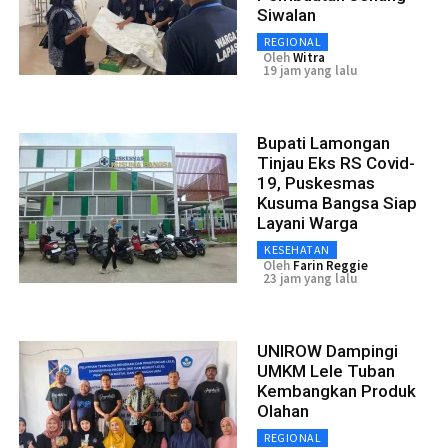
Siwalan
REGIONAL
Oleh
Witra
19 jam yang lalu
Bupati Lamongan
Tinjau Eks RS Covid-
19, Puskesmas
Kusuma Bangsa Siap
Layani Warga
KESEHATAN
Oleh
Farin Reggie
23 jam yang lalu
UNIROW Dampingi
UMKM Lele Tuban
Kembangkan Produk
Olahan
REGIONAL