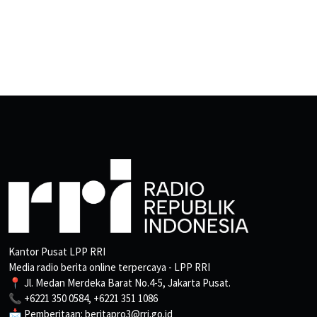
Kantor Pusat LPP RRI
Media radio berita online terpercaya - LPP RRI
📍 Jl. Medan Merdeka Barat No.4-5, Jakarta Pusat.
📞 +6221 350 0584, +6221 351 1086
📩 Pemberitaan: beritapro3@rri.go.id