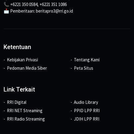
📞 +6221 350 0584, +6221 351 1086
📩 Pemberitaan: beritapro3@rri.go.id
Ketentuan
Kebijakan Privasi
Tentang Kami
Pedoman Media Siber
Peta Situs
Link Terkait
RRI Digital
Audio Library
RRI NET Streaming
PPID LPP RRI
RRI Radio Streaming
JDIH LPP RRI