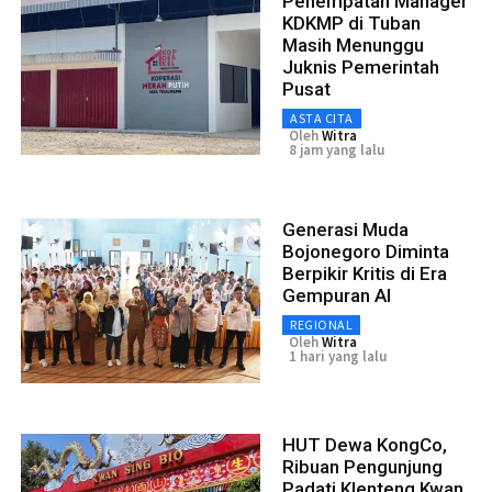
Penempatan Manager
KDKMP di Tuban
Masih Menunggu
Juknis Pemerintah
Pusat
ASTA CITA
Oleh
Witra
8 jam yang lalu
Generasi Muda
Bojonegoro Diminta
Berpikir Kritis di Era
Gempuran AI
REGIONAL
Oleh
Witra
1 hari yang lalu
HUT Dewa KongCo,
Ribuan Pengunjung
Padati Klenteng Kwan