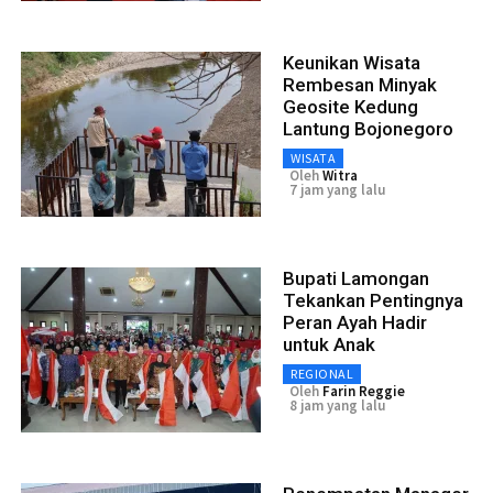
Keunikan Wisata
Rembesan Minyak
Geosite Kedung
Lantung Bojonegoro
WISATA
Oleh
Witra
7 jam yang lalu
Bupati Lamongan
Tekankan Pentingnya
Peran Ayah Hadir
untuk Anak
REGIONAL
Oleh
Farin Reggie
8 jam yang lalu