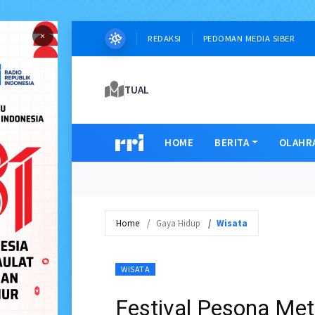
×
REDAKSI
PEDOMAN MEDIA SIBER
TUAL
HOME
BERITA
OLAHR
Home
Gaya Hidup
Wisata
WISATA
Festival Pesona Met