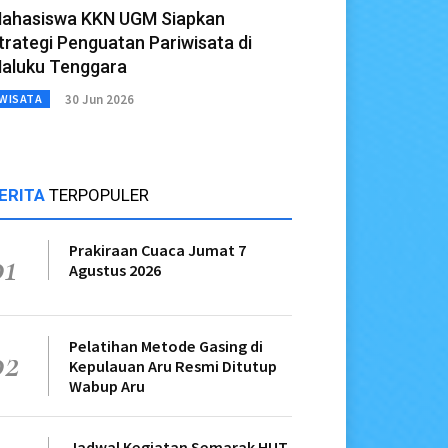
ahasiswa KKN UGM Siapkan
trategi Penguatan Pariwisata di
aluku Tenggara
30 Jun 2026
WISATA
ERITA
TERPOPULER
Prakiraan Cuaca Jumat 7
01
Agustus 2026
Pelatihan Metode Gasing di
02
Kepulauan Aru Resmi Ditutup
Wabup Aru
Jadwal Kegiatan Semarak HUT