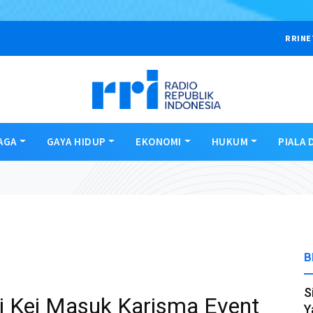
RRINE
AGA
GAYA HIDUP
EKONOMI
HUKUM
PIALA 
B
S
i Kei Masuk Karisma Event
Y