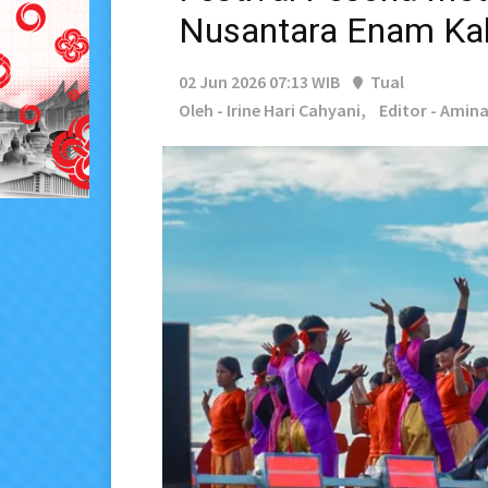
Nusantara Enam Kali
02 Jun 2026 07:13 WIB
Tual
Oleh - Irine Hari Cahyani,
Editor - Amin