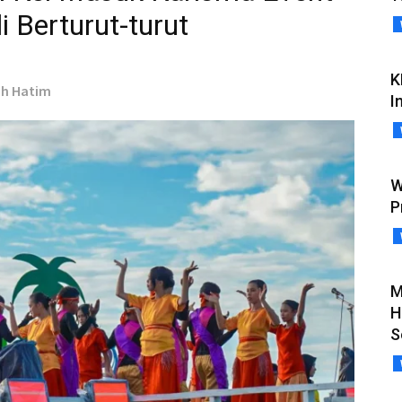
 Berturut-turut
K
ah Hatim
I
W
P
M
H
S