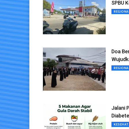
SPBU K
REGIONA
Doa Ber
Wujudk
REGIONA
Jalani 
Diabete
KESEHAT