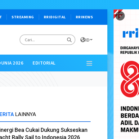
×
T
STREAMING
RRIDIGITAL
RRINEWS
ID
DUNIA 2026
EDITORIAL
ERITA
LAINNYA
inergi Bea Cukai Dukung Sukseskan
acht Rally Sail to Indonesia 2026