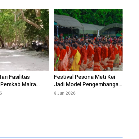
an Fasilitas
Festival Pesona Meti Kei
 Pemkab Malra
Jadi Model Pengembangan
 Standar Amenitas
Event Berbasis Talenta
6
8 Jun 2026
si
Lokal