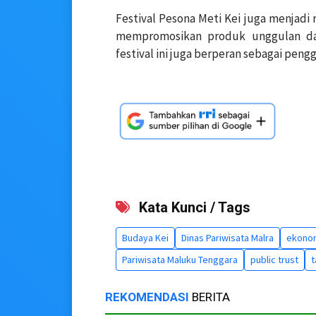
Festival Pesona Meti Kei juga menjad
mempromosikan produk unggulan dae
festival ini juga berperan sebagai pen
Kata Kunci / Tags
Budaya Kei
Dinas Pariwisata Malra
ekonom
Pariwisata Maluku Tenggara
public trust
t
REKOMENDASI
BERITA