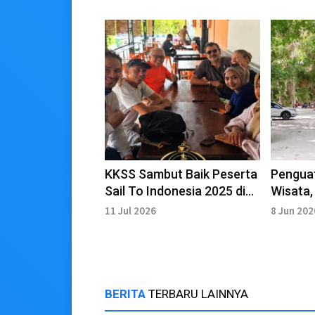
KKSS Sambut Baik Peserta
Penguat
Sail To Indonesia 2025 di
Wisata,
Kepulauan Kei
Dorong
11 Jul 2026
8 Jun 202
Destina
BERITA
TERBARU LAINNYA