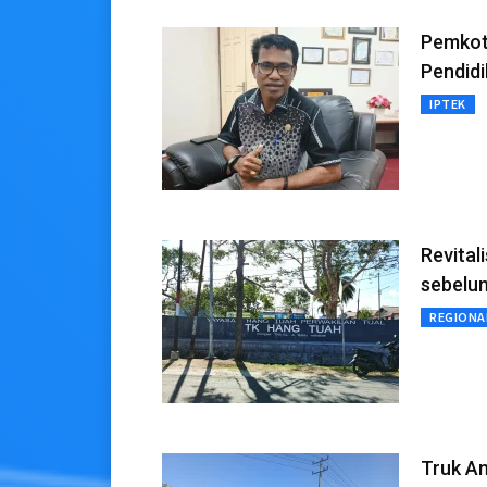
Pemkot 
Pendidi
IPTEK
Revital
sebelu
REGIONA
Truk An