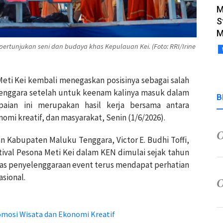
M
S
M
pertunjukan seni dan budaya khas Kepulauan Kei. (Foto: RRI/Irine
Meti Kei kembali menegaskan posisinya sebagai salah
enggara setelah untuk keenam kalinya masuk dalam
B
paian ini merupakan hasil kerja bersama antara
omi kreatif, dan masyarakat, Senin (1/6/2026).
n Kabupaten Maluku Tenggara, Victor E. Budhi Toffi,
ival Pesona Meti Kei dalam KEN dimulai sejak tahun
itas penyelenggaraan event terus mendapat perhatian
asional.
omosi Wisata dan Ekonomi Kreatif