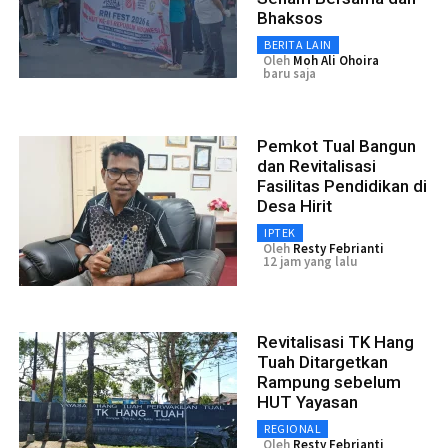
Bhaksos
BERITA LAIN
Oleh
Moh Ali Ohoira
baru saja
Pemkot Tual Bangun
dan Revitalisasi
Fasilitas Pendidikan di
Desa Hirit
IPTEK
Oleh
Resty Febrianti
12 jam yang lalu
Revitalisasi TK Hang
Tuah Ditargetkan
Rampung sebelum
HUT Yayasan
REGIONAL
Oleh
Resty Febrianti