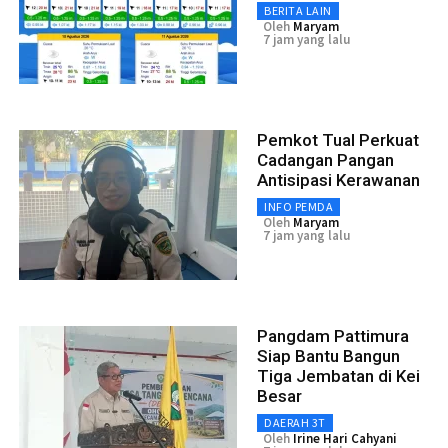
BERITA LAIN
Oleh
Maryam
7 jam yang lalu
Pemkot Tual Perkuat
Cadangan Pangan
Antisipasi Kerawanan
INFO PEMDA
Oleh
Maryam
7 jam yang lalu
Pangdam Pattimura
Siap Bantu Bangun
Tiga Jembatan di Kei
Besar
DAERAH 3T
Oleh
Irine Hari Cahyani