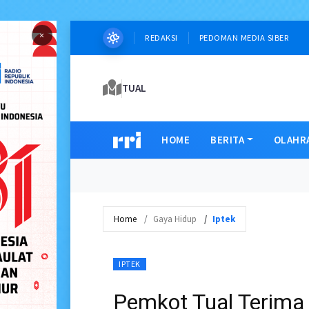
×
REDAKSI
PEDOMAN MEDIA SIBER
TUAL
HOME
BERITA
OLAHR
Home
Gaya Hidup
Iptek
IPTEK
Pemkot Tual Terima