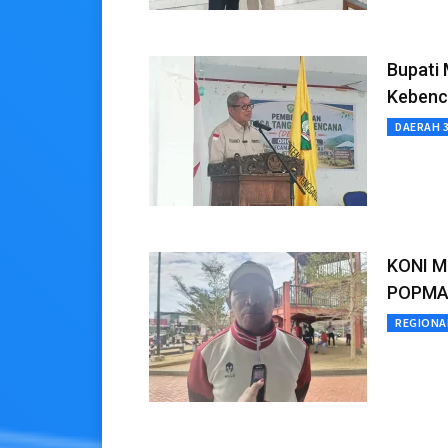
Bupati
Kebenc
DAERAH 
KONI Ma
POPMAL
REGIONA