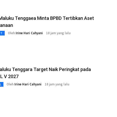
 Maluku Tenggaea Minta BPBD Tertibkan Aset
anaan
Oleh
Irine Hari Cahyani
18 jam yang lalu
3T
luku Tenggara Target Naik Peringkat pada
 V 2027
Oleh
Irine Hari Cahyani
18 jam yang lalu
L