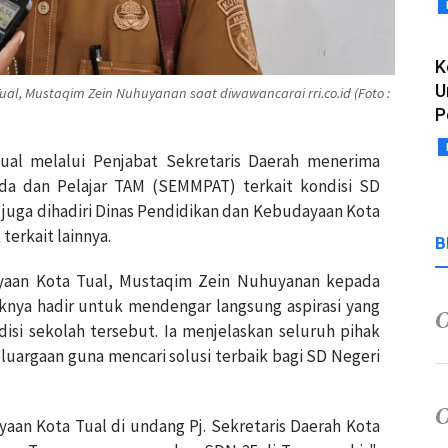
K
U
l, Mustaqim Zein Nuhuyanan saat diwawancarai rri.co.id (Foto :
P
al melalui Penjabat Sekretaris Daerah menerima
uda dan Pelajar TAM (SEMMPAT) terkait kondisi SD
 juga dihadiri Dinas Pendidikan dan Kebudayaan Kota
terkait lainnya.
B
yaan Kota Tual, Mustaqim Zein Nuhuyanan kepada
haknya hadir untuk mendengar langsung aspirasi yang
si sekolah tersebut. Ia menjelaskan seluruh pihak
eluargaan guna mencari solusi terbaik bagi SD Negeri
yaan Kota Tual di undang Pj. Sekretaris Daerah Kota