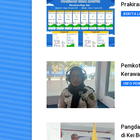
Prakir
BERITA L
Pemkot
Kerawa
INFO PE
Pangda
di Kei 