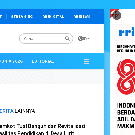
×
T
STREAMING
RRIDIGITAL
RRINEWS
ID
DUNIA 2026
EDITORIAL
ERITA
LAINNYA
emkot Tual Bangun dan Revitalisasi
asilitas Pendidikan di Desa Hirit