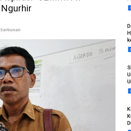
 Ngurhir
D
s Sarbunan
H
k
S
U
U
K
K
D