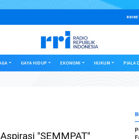
RRINE
AGA
GAYA HIDUP
EKONOMI
HUKUM
PIALA 
B
P
 Aspirasi "SEMMPAT"
F