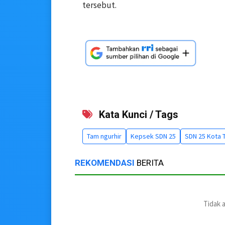
tersebut.
Kata Kunci / Tags
Tam ngurhir
Kepsek SDN 25
SDN 25 Kota T
REKOMENDASI
BERITA
Tidak 