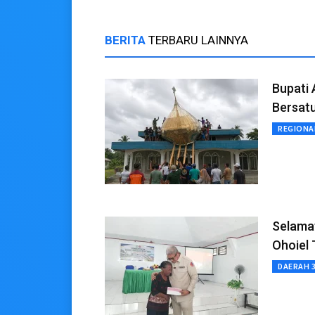
BERITA
TERBARU LAINNYA
Bupati 
Bersatu
REGIONA
Selamat
Ohoiel
DAERAH 