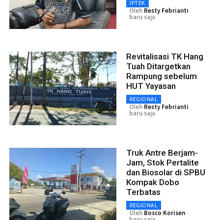
IPTEK
Oleh
Resty Febrianti
baru saja
Revitalisasi TK Hang
Tuah Ditargetkan
Rampung sebelum
HUT Yayasan
REGIONAL
Oleh
Resty Febrianti
baru saja
Truk Antre Berjam-
Jam, Stok Pertalite
dan Biosolar di SPBU
Kompak Dobo
Terbatas
REGIONAL
Oleh
Bosco Korisen
baru saja