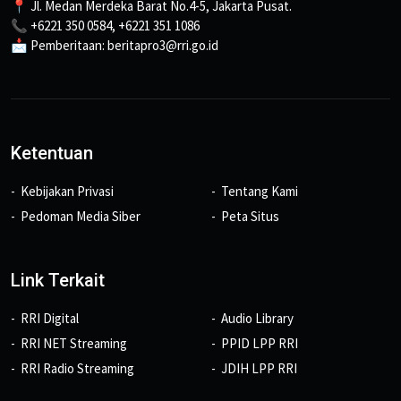
📍 Jl. Medan Merdeka Barat No.4-5, Jakarta Pusat.
📞 +6221 350 0584, +6221 351 1086
📩 Pemberitaan: beritapro3@rri.go.id
Ketentuan
Kebijakan Privasi
Tentang Kami
Pedoman Media Siber
Peta Situs
Link Terkait
RRI Digital
Audio Library
RRI NET Streaming
PPID LPP RRI
RRI Radio Streaming
JDIH LPP RRI