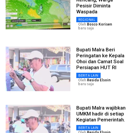
Pesisir Diminta
Waspada
REGIONAL
Oleh
Bosco Korisen
baru saja
Bupati Malra Beri
Peringatan ke Kepala
Ohoi dan Camat Soal
Persiapan HUT RI
BERITA LAIN
Oleh
Resida Elsoin
baru saja
Bupati Malra wajibkan
UMKM hadir di setiap
Kegiatan Pemerintah.
BERITA LAIN
Oleh
Resida Elsoin