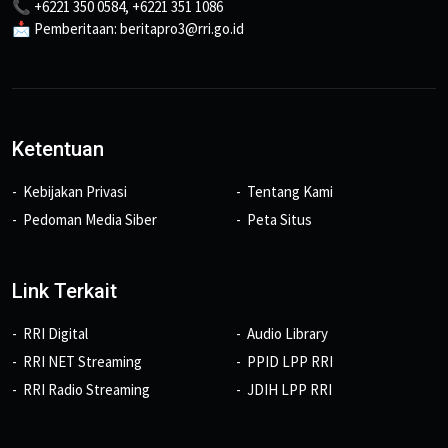
📞 +6221 350 0584, +6221 351 1086
📩 Pemberitaan: beritapro3@rri.go.id
Ketentuan
Kebijakan Privasi
Tentang Kami
Pedoman Media Siber
Peta Situs
Link Terkait
RRI Digital
Audio Library
RRI NET Streaming
PPID LPP RRI
RRI Radio Streaming
JDIH LPP RRI