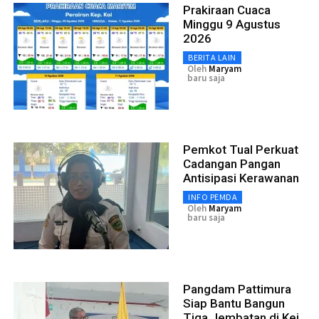
Prakiraan Cuaca
Minggu 9 Agustus
2026
BERITA LAIN
Oleh
Maryam
baru saja
Pemkot Tual Perkuat
Cadangan Pangan
Antisipasi Kerawanan
INFO PEMDA
Oleh
Maryam
baru saja
Pangdam Pattimura
Siap Bantu Bangun
Tiga Jembatan di Kei