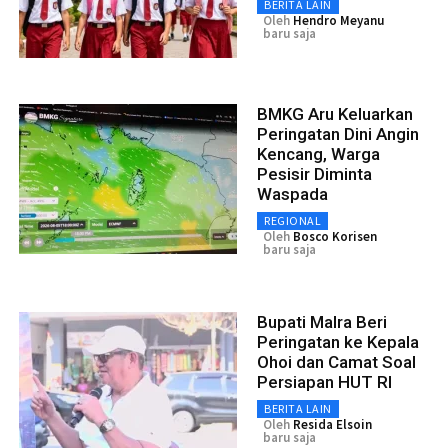
BERITA LAIN
Oleh
Hendro Meyanu
baru saja
BMKG Aru Keluarkan
Peringatan Dini Angin
Kencang, Warga
Pesisir Diminta
Waspada
REGIONAL
Oleh
Bosco Korisen
baru saja
Bupati Malra Beri
Peringatan ke Kepala
Ohoi dan Camat Soal
Persiapan HUT RI
BERITA LAIN
Oleh
Resida Elsoin
baru saja