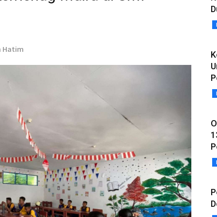
D
h Hatim
K
U
P
O
1
P
P
D