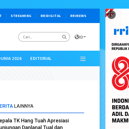
×
T
STREAMING
RRIDIGITAL
RRINEWS
ID
DUNIA 2026
EDITORIAL
ERITA
LAINNYA
epala TK Hang Tuah Apresiasi
unjungan Danlanal Tual dan