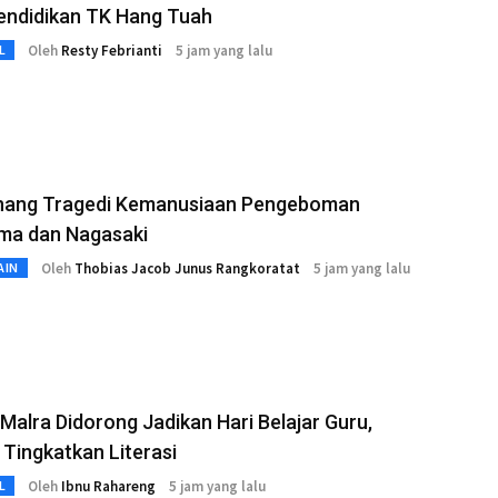
endidikan TK Hang Tuah
Oleh
Resty Febrianti
5 jam yang lalu
L
ang Tragedi Kemanusiaan Pengeboman
ima dan Nagasaki
Oleh
Thobias Jacob Junus Rangkoratat
5 jam yang lalu
AIN
 Malra Didorong Jadikan Hari Belajar Guru,
Tingkatkan Literasi
Oleh
Ibnu Rahareng
5 jam yang lalu
L