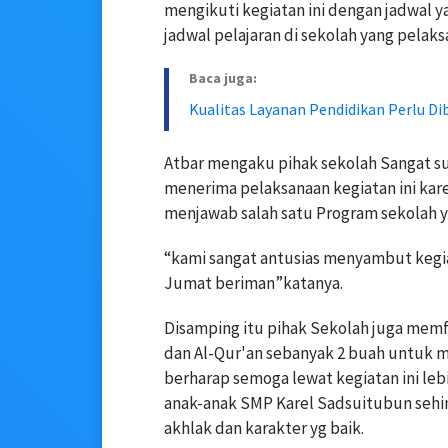
mengikuti kegiatan ini dengan jadwal 
jadwal pelajaran di sekolah yang pelaks
Baca juga:
Kualitas Layanan Pendidikan Perlu Dib
Atbar mengaku pihak sekolah Sangat s
menerima pelaksanaan kegiatan ini kar
menjawab salah satu Program sekolah 
“kami sangat antusias menyambut kegia
Jumat beriman”katanya.
Disamping itu pihak Sekolah juga memfas
dan Al-Qur'an sebanyak 2 buah untuk 
berharap semoga lewat kegiatan ini l
anak-anak SMP Karel Sadsuitubun seh
akhlak dan karakter yg baik.