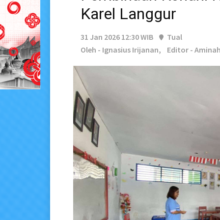
Karel Langgur
31 Jan 2026 12:30 WIB
Tual
Oleh - Ignasius Irijanan,
Editor - Amina