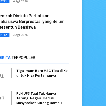
4 Agt 2026
IPTEK
emkab Diminta Perhatikan
ahasiswa Berprestasi yang Belum
ersentuh Beasiswa
2 Agt 2026
IPTEK
ERITA
TERPOPULER
Tiga Imam Baru MSC Tiba di Kei
01
untuk Misa Pertamanya
PLN UP3 Tual Tak Hanya
02
Terangi Negeri, Peduli
Masyarakat Kurang Mampu