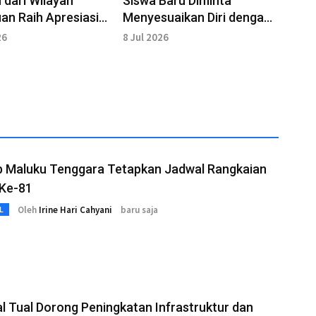
 dari Wilayah
Siswa Baru Diminta
an Raih Apresiasi
Menyesuaikan Diri dengan
eleksi Jambore
Aturan Sekolah
26
8 Jul 2026
l
 Maluku Tenggara Tetapkan Jadwal Rangkaian
 Ke-81
Oleh
Irine Hari Cahyani
baru saja
L
l Tual Dorong Peningkatan Infrastruktur dan