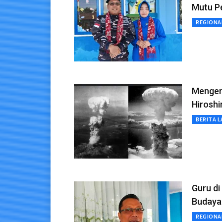
Mutu P
REGIONA
Mengen
Hirosh
BERITA L
Guru di
Budaya 
REGIONA