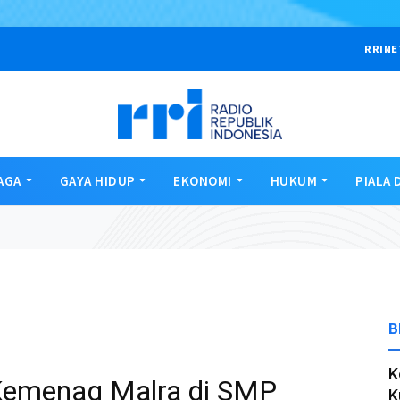
RRINE
AGA
GAYA HIDUP
EKONOMI
HUKUM
PIALA 
B
K
Kemenag Malra di SMP
K