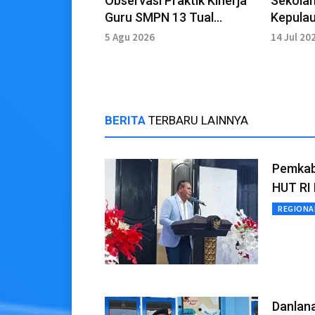
Observasi Praktik Kinerja
Sekolah
Guru SMPN 13 Tual
Kepulau
Tingkatkan Mutu
dalam S
5 Agu 2026
14 Jul 20
Pembelajaran
Nasiona
BERITA
TERBARU LAINNYA
Pemkab
HUT RI
REGIONA
Danlana