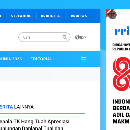
×
T
STREAMING
RRIDIGITAL
RRINEWS
ID
DUNIA 2026
EDITORIAL
ERITA
LAINNYA
epala TK Hang Tuah Apresiasi
unjungan Danlanal Tual dan