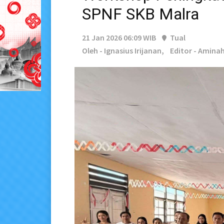
SPNF SKB Malra
21 Jan 2026 06:09 WIB
Tual
Oleh - Ignasius Irijanan,
Editor - Amina