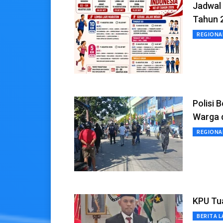
Jadwal
Tahun 
REGIONA
Polisi 
Warga 
REGIONA
KPU Tua
BERITA L