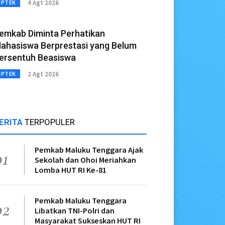
4 Agt 2026
IPTEK
emkab Diminta Perhatikan
ahasiswa Berprestasi yang Belum
ersentuh Beasiswa
2 Agt 2026
IPTEK
ERITA
TERPOPULER
Pemkab Maluku Tenggara Ajak
01
Sekolah dan Ohoi Meriahkan
Lomba HUT RI Ke-81
Pemkab Maluku Tenggara
02
Libatkan TNI-Polri dan
Masyarakat Sukseskan HUT RI