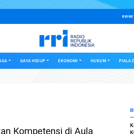
RRINE
AGA
GAYA HIDUP
EKONOMI
HUKUM
PIALA 
B
K
an Kompetensi di Aula
K