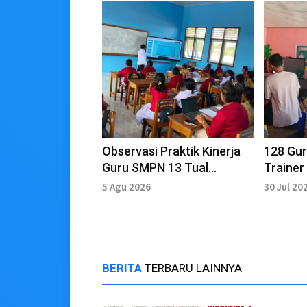
Observasi Praktik Kinerja
128 Gur
Guru SMPN 13 Tual
Trainer
Tingkatkan Mutu
di Aru
5 Agu 2026
30 Jul 20
Pembelajaran
BERITA
TERBARU LAINNYA