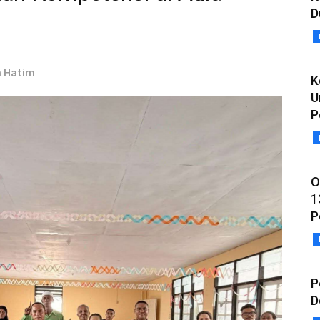
D
h Hatim
K
U
P
O
1
P
P
D