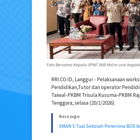
Foto Bersama Kepala SPNF SKB Malra usai kegiata
RRI.CO.ID, Langgur - Pelaksanaan work
Pendidikan,Tutor dan operator Pendidi
Taiwal-PKBM Trisula Kusuma-PKBM Raja
Tenggara, selasa (20/1/2026).
Baca juga:
SMAN 5 Tual Sekolah Penerima BOS be