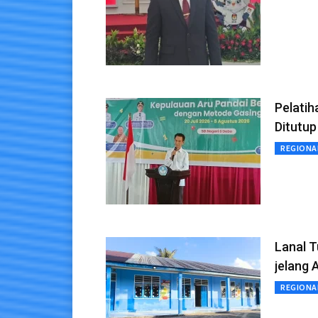
Pelatih
Ditutu
REGIONA
Lanal 
jelang 
REGIONA