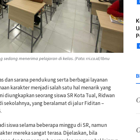
K
U
P
 sedang menerima pelajaran di kelas. (Foto: rri.co.id/Ibnu
B
tas dan sarana pendukung serta berbagai layanan
aan karakter menjadi salah satu hal menarik yang
 ini diungkapkan seorang siswa SR Kota Tual, Ridwan
i sekolahnya, yang beralamat di jalur Fiditan –
.
di siswa selama beberapa minggu di SR, namun
ter mereka sangat terasa. Dijelaskan, bila