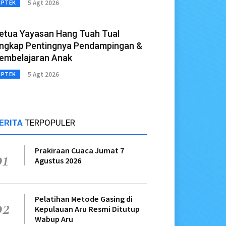
5 Agt 2026
IPTEK
etua Yayasan Hang Tuah Tual
ngkap Pentingnya Pendampingan &
embelajaran Anak
5 Agt 2026
IPTEK
ERITA
TERPOPULER
Prakiraan Cuaca Jumat 7
01
Agustus 2026
Pelatihan Metode Gasing di
02
Kepulauan Aru Resmi Ditutup
Wabup Aru