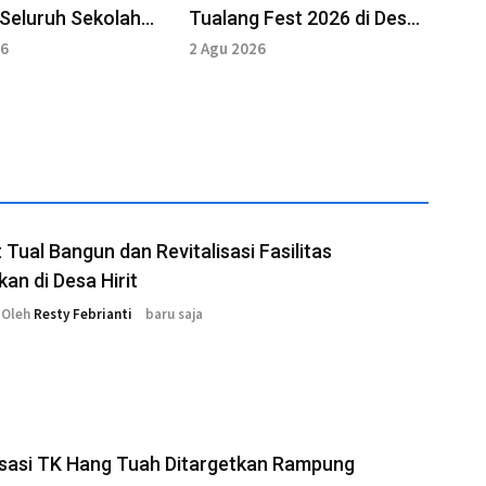
Seluruh Sekolah
Tualang Fest 2026 di Desa
Kekurangan Guru
Ngadi-Lebetawi
26
2 Agu 2026
Tual Bangun dan Revitalisasi Fasilitas
kan di Desa Hirit
Oleh
Resty Febrianti
baru saja
isasi TK Hang Tuah Ditargetkan Rampung