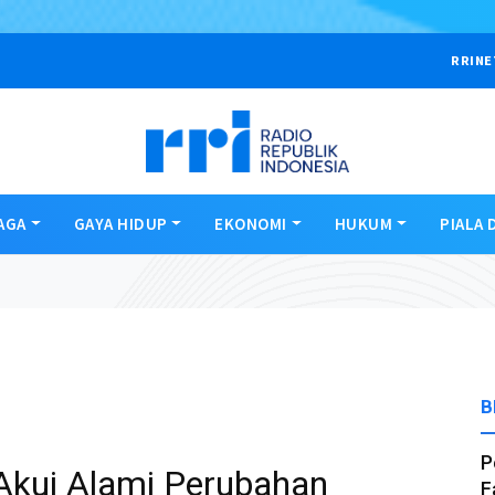
RRINE
AGA
GAYA HIDUP
EKONOMI
HUKUM
PIALA 
B
P
Akui Alami Perubahan
F