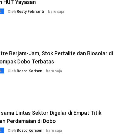
m HUT Yayasan
Oleh
Resty Febrianti
baru saja
L
tre Berjam-Jam, Stok Pertalite dan Biosolar di
ompak Dobo Terbatas
Oleh
Bosco Korisen
baru saja
L
sama Lintas Sektor Digelar di Empat Titik
an Perdamaian di Dobo
Oleh
Bosco Korisen
baru saja
L