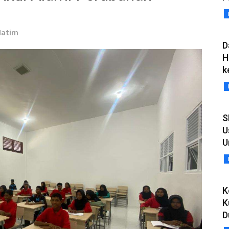
Hatim
D
H
k
S
U
U
K
K
D