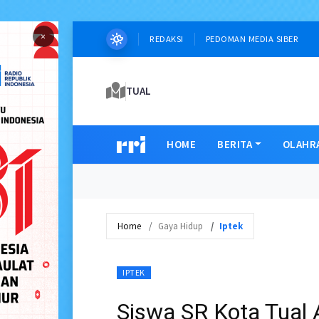
×
REDAKSI
PEDOMAN MEDIA SIBER
TUAL
HOME
BERITA
OLAHR
Home
Gaya Hidup
Iptek
IPTEK
Siswa SR Kota Tual 