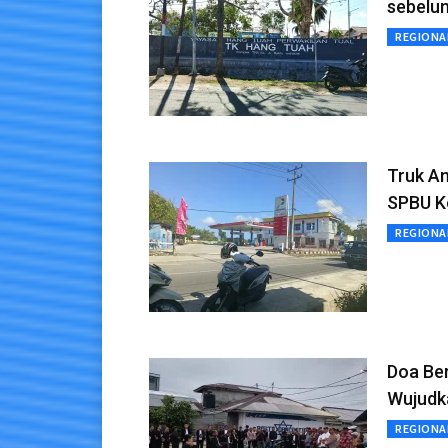
sebelu
REGIONA
Truk An
SPBU K
REGIONA
Doa Ber
Wujudk
REGIONA