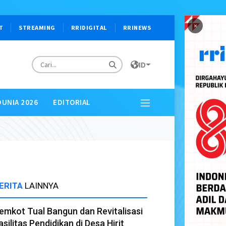
×
T
STREAMING
RRIDIGITAL
RRINEWS
ID
DUNIA 2026
EDITORIAL
ERITA
LAINNYA
emkot Tual Bangun dan Revitalisasi
asilitas Pendidikan di Desa Hirit