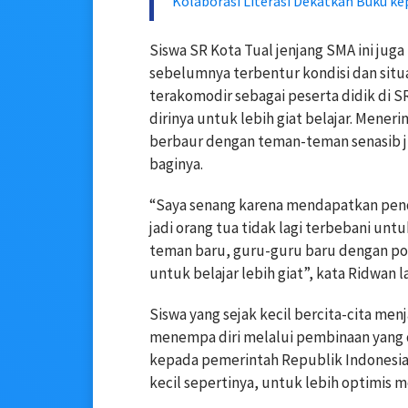
Kolaborasi Literasi Dekatkan Buku ke
Siswa SR Kota Tual jenjang SMA ini jug
sebelumnya terbentur kondisi dan situ
terakomodir sebagai peserta didik di 
dirinya untuk lebih giat belajar. Mener
berbaur dengan teman-teman senasib ju
baginya.
“Saya senang karena mendapatkan pendi
jadi orang tua tidak lagi terbebani unt
teman baru, guru-guru baru dengan po
untuk belajar lebih giat”, kata Ridwan la
Siswa yang sejak kecil bercita-cita men
menempa diri melalui pembinaan yang 
kepada pemerintah Republik Indonesia
kecil sepertinya, untuk lebih optimis