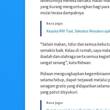
sebelumnya mereka berlaku malas-mala
yang kurang menguntungkan bagi para p
mulai terasa dampaknya.
Baca juga:
Kepala RRI Tual, Yakobus Resubun aja
“Selain makan, tidur dan semua kebutuh
semakin baik. Kalau di rumah, saya mala
ibadah dan olahraga serta semua kegiat
sangat senang”, kata Ridwan.
Ridwan mengungkapkan kegembiraannya,
selama hidup, dapat terjawab melalui p
seragam gratis yang didapatkan selam
yang patut disyukuri.
Baca juga: