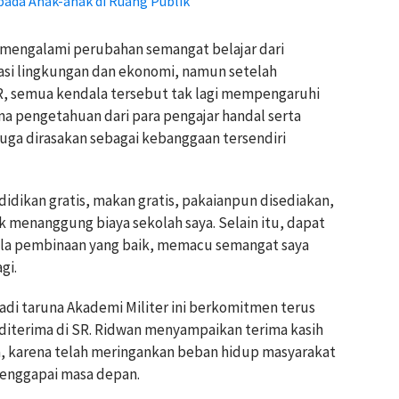
pada Anak-anak di Ruang Publik
a mengalami perubahan semangat belajar dari
asi lingkungan dan ekonomi, namun setelah
SR, semua kendala tersebut tak lagi mempengaruhi
ima pengetahuan dari para pengajar handal serta
ga dirasakan sebagai kebanggaan tersendiri
dikan gratis, makan gratis, pakaianpun disediakan,
uk menanggung biaya sekolah saya. Selain itu, dapat
la pembinaan yang baik, memacu semangat saya
gi.
jadi taruna Akademi Militer ini berkomitmen terus
diterima di SR. Ridwan menyampaikan terima kasih
, karena telah meringankan beban hidup masyarakat
 menggapai masa depan.