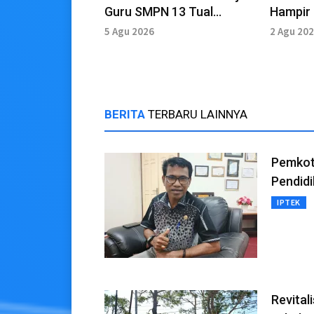
Guru SMPN 13 Tual
Hampir 
Tingkatkan Mutu
Masih 
5 Agu 2026
2 Agu 20
Pembelajaran
BERITA
TERBARU LAINNYA
Pemkot 
Pendidi
IPTEK
Revital