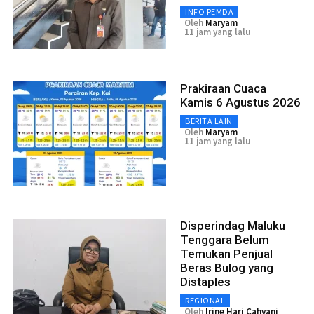
INFO PEMDA
Oleh
Maryam
11 jam yang lalu
Prakiraan Cuaca
Kamis 6 Agustus 2026
BERITA LAIN
Oleh
Maryam
11 jam yang lalu
Disperindag Maluku
Tenggara Belum
Temukan Penjual
Beras Bulog yang
Distaples
REGIONAL
Oleh
Irine Hari Cahyani