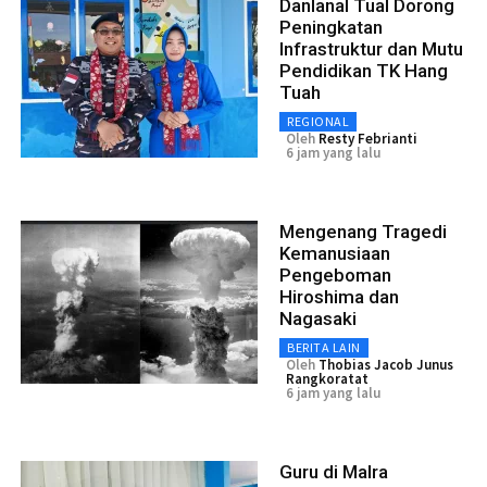
Danlanal Tual Dorong
Peningkatan
Infrastruktur dan Mutu
Pendidikan TK Hang
Tuah
REGIONAL
Oleh
Resty Febrianti
6 jam yang lalu
Mengenang Tragedi
Kemanusiaan
Pengeboman
Hiroshima dan
Nagasaki
BERITA LAIN
Oleh
Thobias Jacob Junus
Rangkoratat
6 jam yang lalu
Guru di Malra