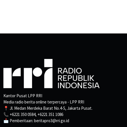
Kantor Pusat LPP RRI
Media radio berita online terpercaya - LPP RRI
📍 Jl. Medan Merdeka Barat No.4-5, Jakarta Pusat.
📞 +6221 350 0584, +6221 351 1086
📩 Pemberitaan: beritapro3@rri.go.id