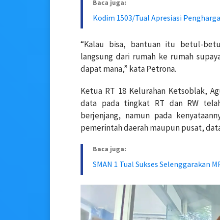
Baca juga:
Kodim 1503/Tual Apresiasi Penghar
“Kalau bisa, bantuan itu betul-bet
langsung dari rumah ke rumah supaya
dapat mana,” kata Petrona.
Ketua RT 18 Kelurahan Ketsoblak, 
data pada tingkat RT dan RW telah
berjenjang, namun pada kenyataanny
pemerintah daerah maupun pusat, data
Baca juga:
SMAN 1 Tual Sukses Selenggarakan M