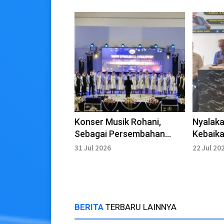
Konser Musik Rohani,
Nyalaka
Sebagai Persembahan
Kebaika
Perpisahan RP Frans
Bersam
31 Jul 2026
22 Jul 20
Lesomar
Umat
BERITA
TERBARU LAINNYA