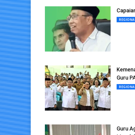
Capaian
REGIONA
Kemena
Guru P
REGIONA
Guru A