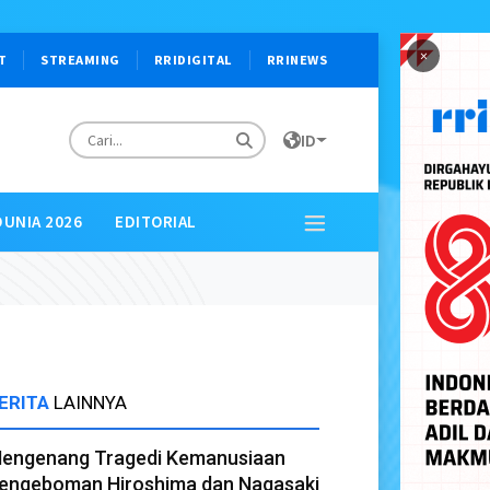
×
T
STREAMING
RRIDIGITAL
RRINEWS
ID
DUNIA 2026
EDITORIAL
ERITA
LAINNYA
engenang Tragedi Kemanusiaan
engeboman Hiroshima dan Nagasaki