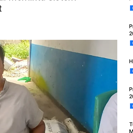
t
P
2
H
P
2
T
M