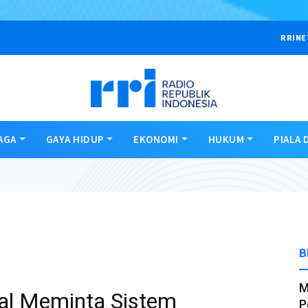
RRINE
AGA
GAYA HIDUP
EKONOMI
HUKUM
PIALA 
B
M
al Meminta Sistem
P