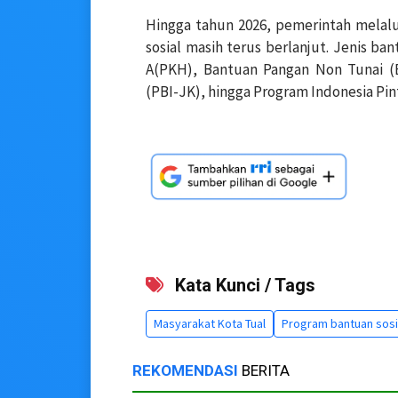
Hingga tahun 2026, pemerintah melal
sosial masih terus berlanjut. Jenis ba
A(PKH), Bantuan Pangan Non Tunai (
(PBI-JK), hingga Program Indonesia Pinta
Kata Kunci / Tags
Masyarakat Kota Tual
Program bantuan sosi
REKOMENDASI
BERITA