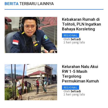
BERITA
TERBARU LAINNYA
Kebakaran Rumah di
Tolitoli, PLN Ingatkan
Bahaya Korsleting
REGIONAL
Oleh
Setiadi
1 hari yang lalu
Kelurahan Nalu Akui
RW 1-5 Masih
Tergolong
Permukiman Kumuh
REGIONAL
Oleh
Setiadi
1 hari yang lalu