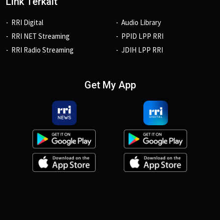
Link Terkait
RRI Digital
Audio Library
RRI NET Streaming
PPID LPP RRI
RRI Radio Streaming
JDIH LPP RRI
Get My App