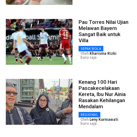
Pau Torres Nilai Ujian
Melawan Bayern
Sangat Baik untuk
Villa
SEPAK BOLA
Oleh
Kharisma Rizki
baru saja
Kenang 100 Hari
Pascakecelakaan
Kereta, Ibu Nur Ainia
Rasakan Kehilangan
Mendalam
REGIONAL
Oleh
Leny Kurniawati
baru saja