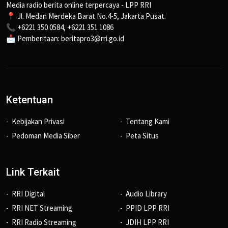
Media radio berita online terpercaya - LPP RRI
📍 Jl. Medan Merdeka Barat No.4-5, Jakarta Pusat.
📞 +6221 350 0584, +6221 351 1086
📩 Pemberitaan: beritapro3@rri.go.id
Ketentuan
Kebijakan Privasi
Tentang Kami
Pedoman Media Siber
Peta Situs
Link Terkait
RRI Digital
Audio Library
RRI NET Streaming
PPID LPP RRI
RRI Radio Streaming
JDIH LPP RRI