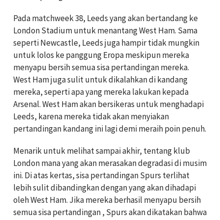
Pada matchweek 38, Leeds yang akan bertandang ke
London Stadium untuk menantang West Ham. Sama
seperti Newcastle, Leeds juga hampir tidak mungkin
untuk lolos ke panggung Eropa meskipun mereka
menyapu bersih semua sisa pertandingan mereka.
West Ham juga sulit untuk dikalahkan di kandang
mereka, seperti apa yang mereka lakukan kepada
Arsenal. West Ham akan bersikeras untuk menghadapi
Leeds, karena mereka tidak akan menyiakan
pertandingan kandang ini lagi demi meraih poin penuh.
Menarik untuk melihat sampai akhir, tentang klub
London mana yang akan merasakan degradasi di musim
ini. Di atas kertas, sisa pertandingan Spurs terlihat
lebih sulit dibandingkan dengan yang akan dihadapi
oleh West Ham. Jika mereka berhasil menyapu bersih
semua sisa pertandingan , Spurs akan dikatakan bahwa