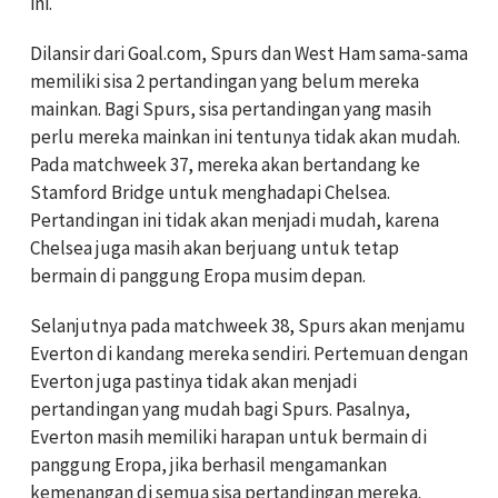
ini.
Dilansir dari Goal.com, Spurs dan West Ham sama-sama
memiliki sisa 2 pertandingan yang belum mereka
mainkan. Bagi Spurs, sisa pertandingan yang masih
perlu mereka mainkan ini tentunya tidak akan mudah.
Pada matchweek 37, mereka akan bertandang ke
Stamford Bridge untuk menghadapi Chelsea.
Pertandingan ini tidak akan menjadi mudah, karena
Chelsea juga masih akan berjuang untuk tetap
bermain di panggung Eropa musim depan.
Selanjutnya pada matchweek 38, Spurs akan menjamu
Everton di kandang mereka sendiri. Pertemuan dengan
Everton juga pastinya tidak akan menjadi
pertandingan yang mudah bagi Spurs. Pasalnya,
Everton masih memiliki harapan untuk bermain di
panggung Eropa, jika berhasil mengamankan
kemenangan di semua sisa pertandingan mereka.