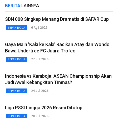
BERITA
LAINNYA
SDN 008 Singkep Menang Dramatis di SAFAR Cup
6 Agt 2026
SEPAK BOLA
Gaya Main 'Kaki ke Kaki' Racikan Atay dan Wondo
Bawa Undertree FC Juara Trofeo
27 Jul 2026
SEPAK BOLA
Indonesia vs Kamboja: ASEAN Championship Akan
Jadi Awal Kebangkitan Timnas?
24 Jul 2026
SEPAK BOLA
Liga PSSI Lingga 2026 Resmi Ditutup
20 Jul 2026
SEPAK BOLA