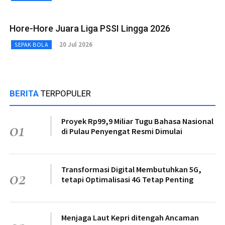
Hore-Hore Juara Liga PSSI Lingga 2026
20 Jul 2026
SEPAK BOLA
BERITA
TERPOPULER
Proyek Rp99,9 Miliar Tugu Bahasa Nasional
01
di Pulau Penyengat Resmi Dimulai
Transformasi Digital Membutuhkan 5G,
02
tetapi Optimalisasi 4G Tetap Penting
Menjaga Laut Kepri ditengah Ancaman