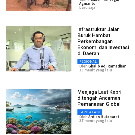
Agnianto
baru saja
Infrastruktur Jalan
Buruk Hambat
Perkembangan
Ekonomi dan Investasi
di Daerah
REGIONAL
Oleh
Ghalib Adi Ramadhan
35 menit yang lalu
Menjaga Laut Kepri
ditengah Ancaman
Pemanasan Global
BERITA LAIN
Oleh
Ardian Hutabarat
37 menit yang lalu