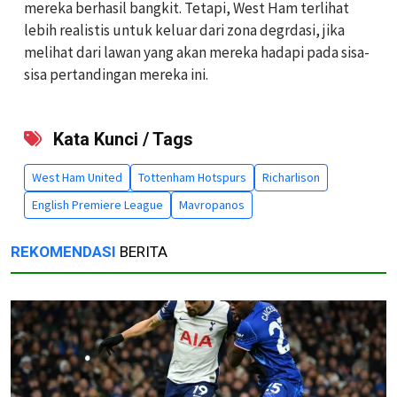
mereka berhasil bangkit. Tetapi, West Ham terlihat
lebih realistis untuk keluar dari zona degrdasi, jika
melihat dari lawan yang akan mereka hadapi pada sisa-
sisa pertandingan mereka ini.
Kata Kunci / Tags
West Ham United
Tottenham Hotspurs
Richarlison
English Premiere League
Mavropanos
REKOMENDASI
BERITA