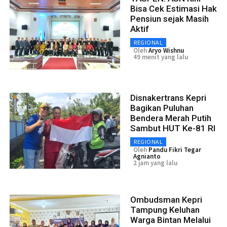
Bisa Cek Estimasi Hak
Pensiun sejak Masih
Aktif
REGIONAL
Oleh
Aryo Wishnu
49 menit yang lalu
Disnakertrans Kepri
Bagikan Puluhan
Bendera Merah Putih
Sambut HUT Ke-81 RI
REGIONAL
Oleh
Pandu Fikri Tegar
Agnianto
2 jam yang lalu
Ombudsman Kepri
Tampung Keluhan
Warga Bintan Melalui