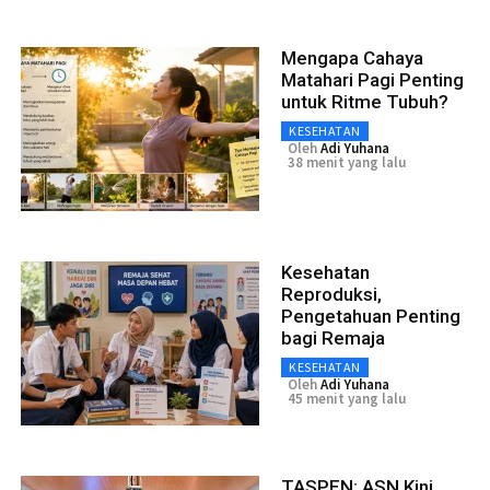
Mengapa Cahaya
Matahari Pagi Penting
untuk Ritme Tubuh?
KESEHATAN
Oleh
Adi Yuhana
38 menit yang lalu
Kesehatan
Reproduksi,
Pengetahuan Penting
bagi Remaja
KESEHATAN
Oleh
Adi Yuhana
45 menit yang lalu
TASPEN: ASN Kini