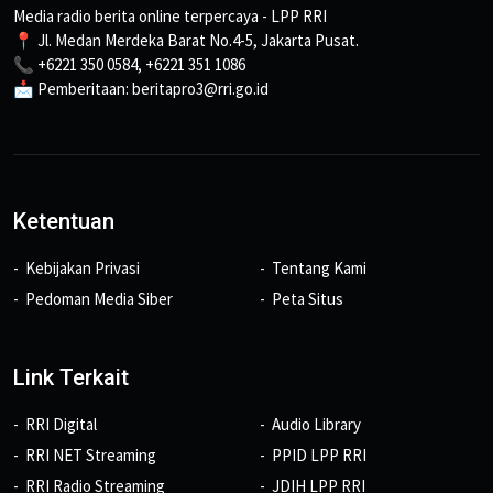
Media radio berita online terpercaya - LPP RRI
📍 Jl. Medan Merdeka Barat No.4-5, Jakarta Pusat.
📞 +6221 350 0584, +6221 351 1086
📩 Pemberitaan: beritapro3@rri.go.id
Ketentuan
Kebijakan Privasi
Tentang Kami
Pedoman Media Siber
Peta Situs
Link Terkait
RRI Digital
Audio Library
RRI NET Streaming
PPID LPP RRI
RRI Radio Streaming
JDIH LPP RRI