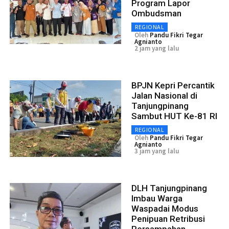
Program Lapor
Ombudsman
REGIONAL
Oleh
Pandu Fikri Tegar
Agnianto
2 jam yang lalu
BPJN Kepri Percantik
Jalan Nasional di
Tanjungpinang
Sambut HUT Ke-81 RI
REGIONAL
Oleh
Pandu Fikri Tegar
Agnianto
3 jam yang lalu
DLH Tanjungpinang
Imbau Warga
Waspadai Modus
Penipuan Retribusi
Persampahan