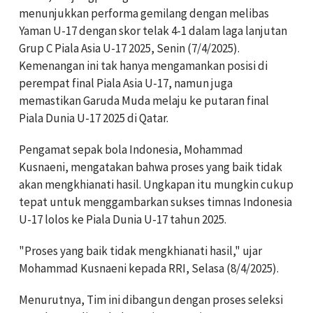
menunjukkan performa gemilang dengan melibas
Yaman U-17 dengan skor telak 4-1 dalam laga lanjutan
Grup C Piala Asia U-17 2025, Senin (7/4/2025).
Kemenangan ini tak hanya mengamankan posisi di
perempat final Piala Asia U-17, namun juga
memastikan Garuda Muda melaju ke putaran final
Piala Dunia U-17 2025 di Qatar.
Pengamat sepak bola Indonesia, Mohammad
Kusnaeni, mengatakan bahwa proses yang baik tidak
akan mengkhianati hasil. Ungkapan itu mungkin cukup
tepat untuk menggambarkan sukses timnas Indonesia
U-17 lolos ke Piala Dunia U-17 tahun 2025.
"Proses yang baik tidak mengkhianati hasil," ujar
Mohammad Kusnaeni kepada RRI, Selasa (8/4/2025).
Menurutnya, Tim ini dibangun dengan proses seleksi