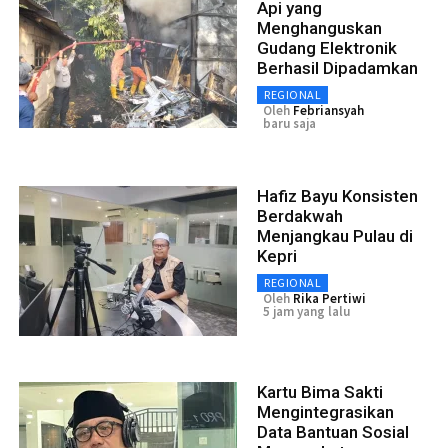
Api yang
Menghanguskan
Gudang Elektronik
Berhasil Dipadamkan
REGIONAL
Oleh
Febriansyah
baru saja
Hafiz Bayu Konsisten
Berdakwah
Menjangkau Pulau di
Kepri
REGIONAL
Oleh
Rika Pertiwi
5 jam yang lalu
Kartu Bima Sakti
Mengintegrasikan
Data Bantuan Sosial