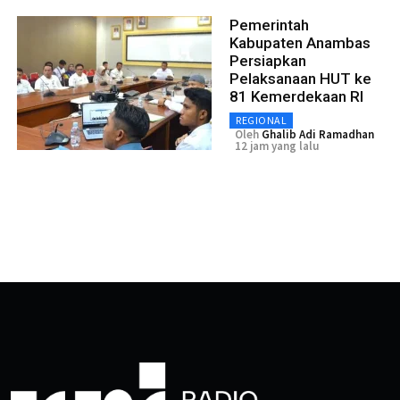
Pemerintah
Kabupaten Anambas
Persiapkan
Pelaksanaan HUT ke
81 Kemerdekaan RI
REGIONAL
Oleh
Ghalib Adi Ramadhan
12 jam yang lalu