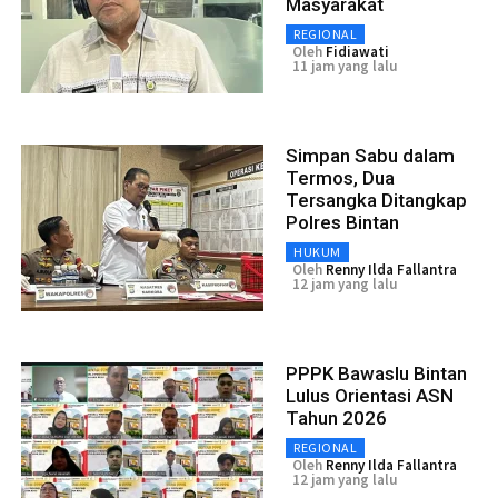
Masyarakat
REGIONAL
Oleh
Fidiawati
11 jam yang lalu
Simpan Sabu dalam
Termos, Dua
Tersangka Ditangkap
Polres Bintan
HUKUM
Oleh
Renny Ilda Fallantra
12 jam yang lalu
PPPK Bawaslu Bintan
Lulus Orientasi ASN
Tahun 2026
REGIONAL
Oleh
Renny Ilda Fallantra
12 jam yang lalu