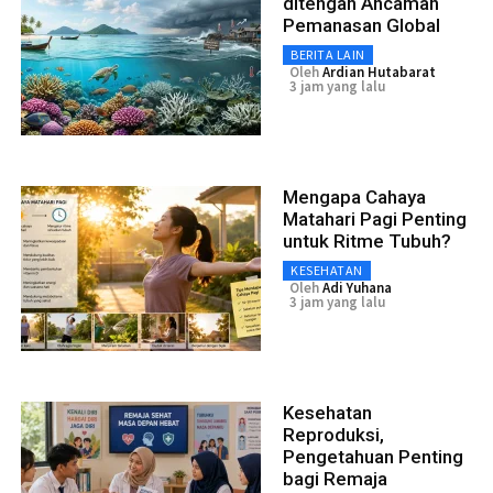
ditengah Ancaman
Pemanasan Global
BERITA LAIN
Oleh
Ardian Hutabarat
3 jam yang lalu
Mengapa Cahaya
Matahari Pagi Penting
untuk Ritme Tubuh?
KESEHATAN
Oleh
Adi Yuhana
3 jam yang lalu
Kesehatan
Reproduksi,
Pengetahuan Penting
bagi Remaja