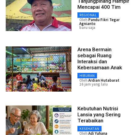
Tanjungpinang Hampir
Mencapai 400 Tim
REGIONAL
Oleh
Pandu Fikri Tegar
Agnianto
baru saja
Arena Bermain
sebagai Ruang
Interaksi dan
Kebersamaan Anak
HIBURAN
Oleh
Ardian Hutabarat
16 jam yang lalu
Kebutuhan Nutrisi
Lansia yang Sering
Terabaikan
KESEHATAN
Oleh
Adi Yuhana