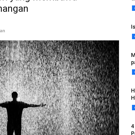
nangan
I
ian
M
p
H
H
4
P