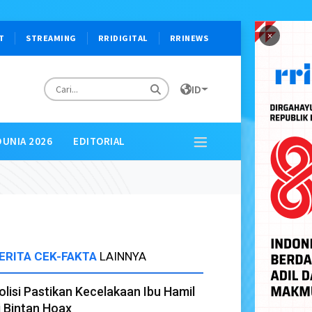
×
T
STREAMING
RRIDIGITAL
RRINEWS
ID
DUNIA 2026
EDITORIAL
ERITA CEK-FAKTA
LAINNYA
olisi Pastikan Kecelakaan Ibu Hamil
i Bintan Hoax