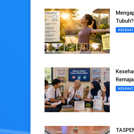
Mengap
Tubuh?
KESEHAT
Keseha
Remaja
KESEHAT
TASPEN: