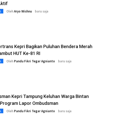
ktif
Oleh
Aryo Wishnu
baru saja
L
rtrans Kepri Bagikan Puluhan Bendera Merah
Sambut HUT Ke-81 RI
Oleh
Pandu Fikri Tegar Agnianto
baru saja
L
man Kepri Tampung Keluhan Warga Bintan
i Program Lapor Ombudsman
Oleh
Pandu Fikri Tegar Agnianto
baru saja
L