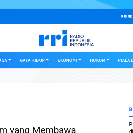
RRINE
AGA
GAYA HIDUP
EKONOMI
HUKUM
PIALA 
B
P
lam yang Membawa
d