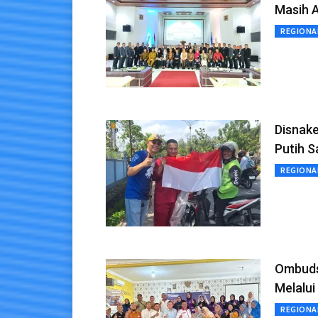
Masih A
REGIONA
Disnake
Putih 
REGIONA
Ombuds
Melalu
REGIONA