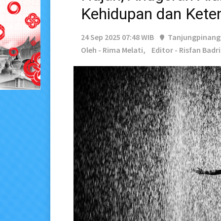
Kehidupan dan Kete
24 Sep 2025 07:48 WIB
Tanjungpinang
Oleh - Rima Melati,
Editor - Risfan Badr