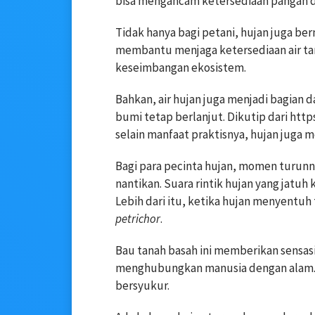
bisa mengancam ketersediaan pangan da
Tidak hanya bagi petani, hujan juga be
membantu menjaga ketersediaan air tan
keseimbangan ekosistem.
Bahkan, air hujan juga menjadi bagian d
bumi tetap berlanjut. Dikutip dari htt
selain manfaat praktisnya, hujan juga 
Bagi para pecinta hujan, momen turunnya
nantikan. Suara rintik hujan yang jatuh
Lebih dari itu, ketika hujan menyentu
petrichor
.
Bau tanah basah ini memberikan sensa
menghubungkan manusia dengan alam. 
bersyukur.