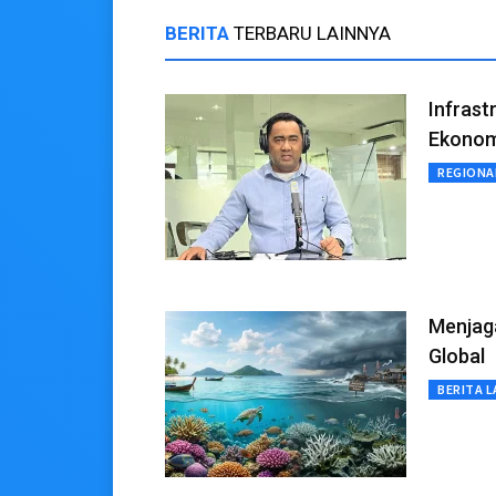
BERITA
TERBARU LAINNYA
Infras
Ekonomi
REGIONA
Menjag
Global
BERITA L