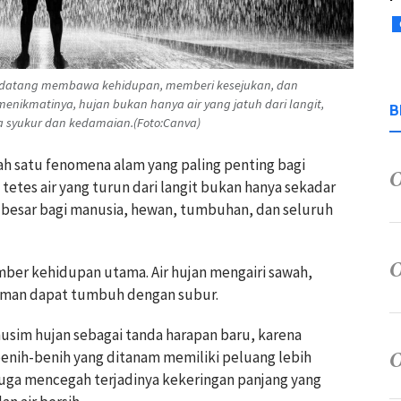
Ia datang membawa kehidupan, memberi kesejukan, dan
ikmatinya, hujan bukan hanya air yang jatuh dari langit,
B
a syukur dan kedamaian.(Foto:Canva)
ah satu fenomena alam yang paling penting bagi
tetes air yang turun dari langit bukan hanya sekadar
g besar bagi manusia, hewan, tumbuhan, dan seluruh
mber kehidupan utama. Air hujan mengairi sawah,
aman dapat tumbuh dengan subur.
usim hujan sebagai tanda harapan baru, karena
benih-benih yang ditanam memiliki peluang lebih
 juga mencegah terjadinya kekeringan panjang yang