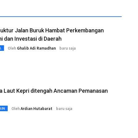
truktur Jalan Buruk Hambat Perkembangan
 dan Investasi di Daerah
Oleh
Ghalib Adi Ramadhan
baru saja
L
a Laut Kepri ditengah Ancaman Pemanasan
Oleh
Ardian Hutabarat
baru saja
AIN