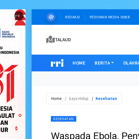
×
REDAKSI
PEDOMAN MEDIA SIBER
TALAUD
HOME
BERITA
OLAHR
Home
Gaya Hidup
Kesehatan
KESEHATAN
Waspada Ebola, Penya