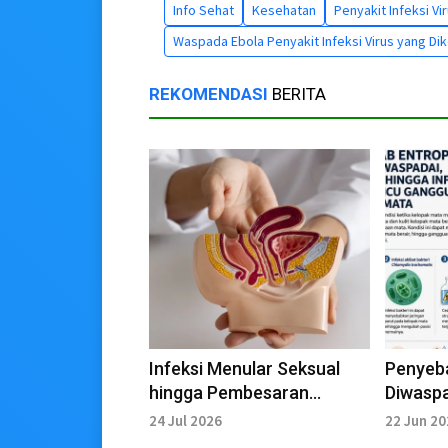
Info Sehat
Kesehatan
Penyakit Infeksi V
Waspada Ebola Penyakit Infeksi Virus yang Di
REKOMENDASI
BERITA
Infeksi Menular Seksual
Penyeba
hingga Pembesaran
Diwaspa
Prostat Jadi Penyebab
Ganggu
24 Jul 2026
22 Jun 2
Epididimitis