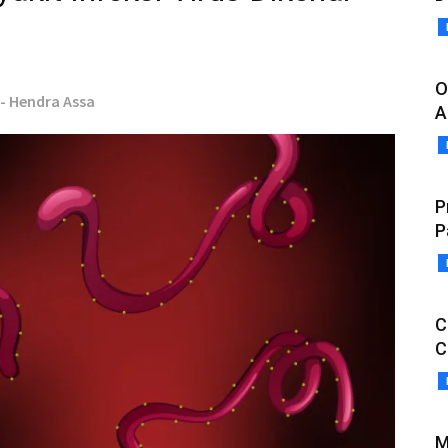
O
 - Hendra Assa
A
P
P
C
C
M