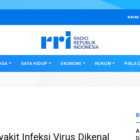
RRINE
AGA
GAYA HIDUP
EKONOMI
HUKUM
PIALA 
B
A
kit Infeksi Virus Dikenal
D