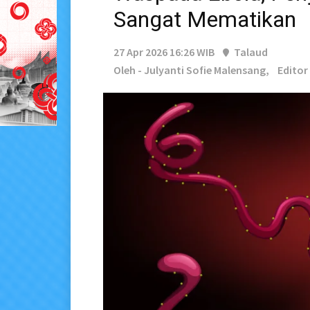
Sangat Mematikan
27 Apr 2026 16:26 WIB
Talaud
Oleh - Julyanti Sofie Malensang,
Editor