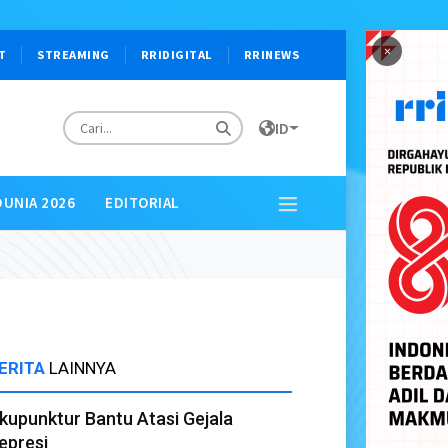
×
T
STREAMING
RRIDIGITAL
RRINEWS
ID
DUNIA 2026
EDITORIAL
ERITA
LAINNYA
kupunktur Bantu Atasi Gejala
epresi