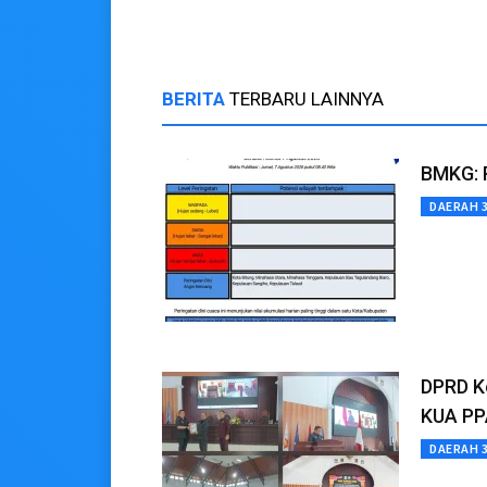
BERITA
TERBARU LAINNYA
BMKG: P
DAERAH 
DPRD K
KUA PP
DAERAH 