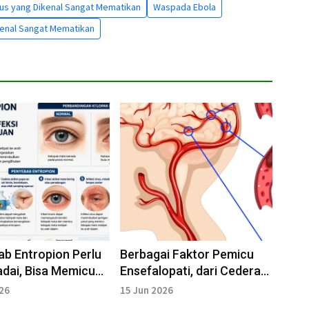
irus yang Dikenal Sangat Mematikan
Waspada Ebola
kenal Sangat Mematikan
b Entropion Perlu
Berbagai Faktor Pemicu
dai, Bisa Memicu
Ensefalopati, dari Cedera
an Kelopak Mata
Kepala hingga Kanker
026
15 Jun 2026