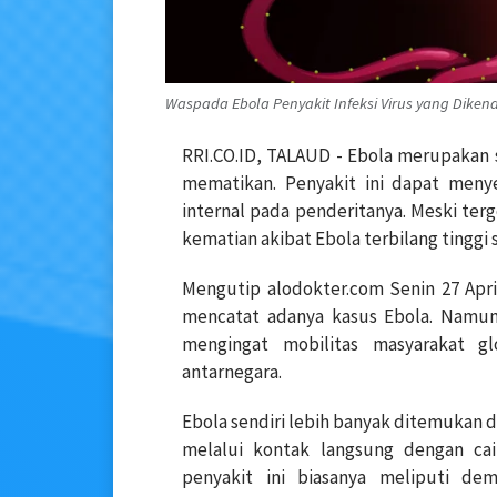
Waspada Ebola Penyakit Infeksi Virus yang Diken
RRI.CO.ID, TALAUD - Ebola merupakan sa
mematikan. Penyakit ini dapat meny
internal pada penderitanya. Meski terg
kematian akibat Ebola terbilang tinggi 
Mengutip alodokter.com Senin 27 April
mencatat adanya kasus Ebola. Namun
mengingat mobilitas masyarakat gl
antarnegara.
Ebola sendiri lebih banyak ditemukan d
melalui kontak langsung dengan cair
penyakit ini biasanya meliputi dem