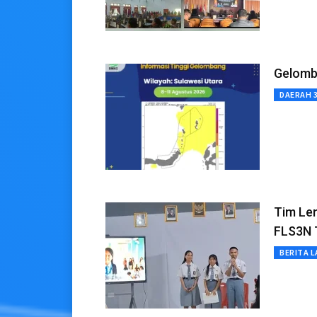
Gelomba
DAERAH 
Tim Le
FLS3N T
BERITA L