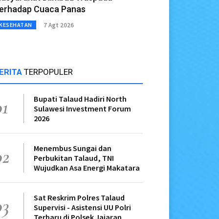
erhadap Cuaca Panas
7 Agt 2026
KESEHATAN
ERITA
TERPOPULER
Bupati Talaud Hadiri North
01
Sulawesi Investment Forum
2026
Menembus Sungai dan
02
Perbukitan Talaud, TNI
Wujudkan Asa Energi Makatara
Sat Reskrim Polres Talaud
03
Supervisi - Asistensi UU Polri
Terbaru di Polsek Jajaran