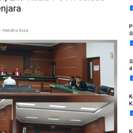
njara
P
 - Hendra Assa
S
S
4
K
K
K