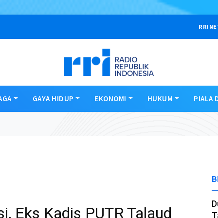
RRINE
AGA
GAYA HIDUP
EKONOMI
HUKUM
PIALA 
B
D
si, Eks Kadis PUTR Talaud
T