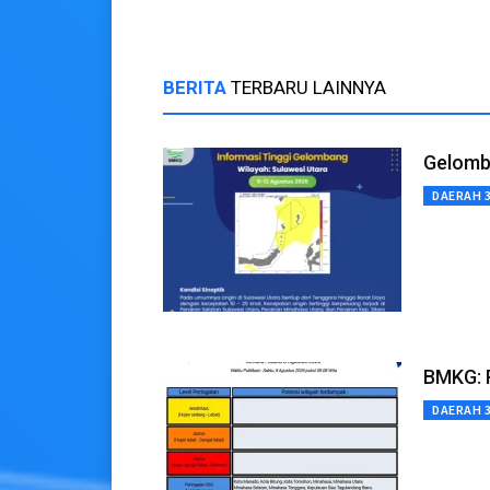
BERITA
TERBARU LAINNYA
Gelomba
DAERAH 
BMKG: P
DAERAH 