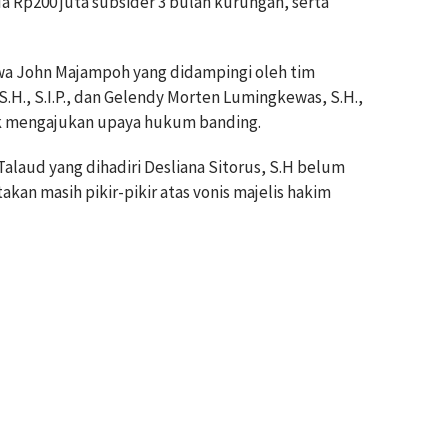
 Rp200 juta subsider 3 bulan kurungan, serta
a John Majampoh yang didampingi oleh tim
H., S.I.P., dan Gelendy Morten Lumingkewas, S.H.,
uk mengajukan upaya hukum banding.
 Talaud yang dihadiri Desliana Sitorus, S.H belum
an masih pikir-pikir atas vonis majelis hakim