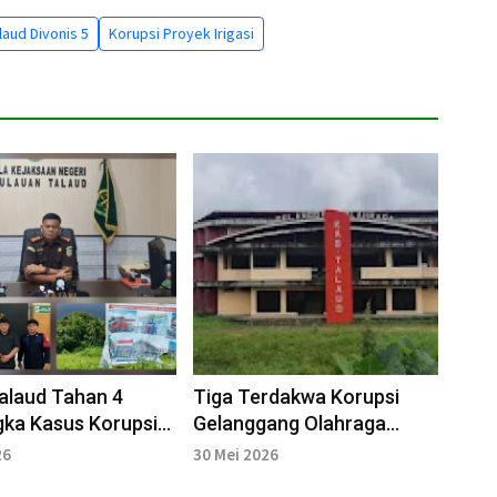
laud Divonis 5
Korupsi Proyek Irigasi
Talaud Tahan 4
Tiga Terdakwa Korupsi
ka Kasus Korupsi
Gelanggang Olahraga
PBU Rp5 Miliar
Talaud Divonis Penjara
26
30 Mei 2026