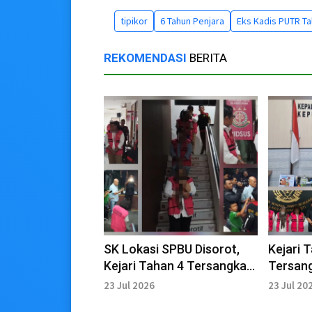
tipikor
6 Tahun Penjara
Eks Kadis PUTR Ta
REKOMENDASI
BERITA
SK Lokasi SPBU Disorot,
Kejari 
Kejari Tahan 4 Tersangka
Tersang
Korupsi Rp5 Miliar
Lahan S
23 Jul 2026
23 Jul 20