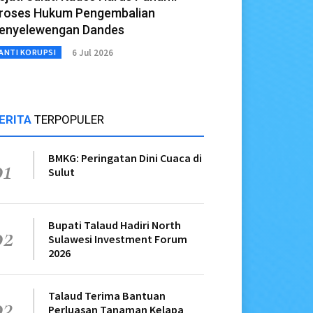
roses Hukum Pengembalian
enyelewengan Dandes
6 Jul 2026
ANTI KORUPSI
ERITA
TERPOPULER
BMKG: Peringatan Dini Cuaca di
01
Sulut
Bupati Talaud Hadiri North
02
Sulawesi Investment Forum
2026
Talaud Terima Bantuan
03
Perluasan Tanaman Kelapa