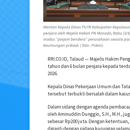
Mantan Kepala Dinas PUTR Kabupaten Kepulauan 
penjara oleh Majelis Hakim PN Manado, Rabu (3/
modus "pinjam bendera" perusahaan swasta pada 
keuntungan pribadi. ( foto : Pnkm).
RRI.CO.ID, Talaud — Majelis Hakim Pen
tahun dan 6 bulan penjara kepada terd
2026.
Kepala Dinas Pekerjaan Umum dan Tat
tersebut terbukti bersalah dalam kasus 
Dalam sidang dengan agenda pembacaan
oleh Aminuddin Dunggio, S.H., M.H.,
sebesar Rp200 juta. Dengan ketentuan, 
diganti dengan pidana kurungan selama 