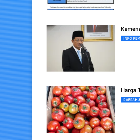
Kemenag
INFO KE
Harga 
DAERAH 