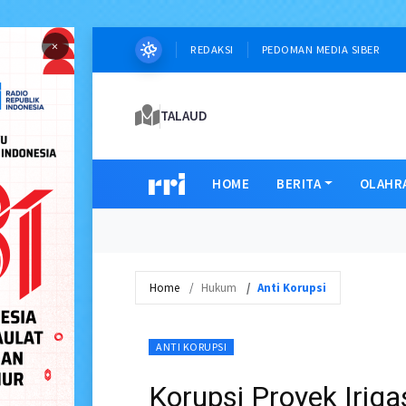
×
REDAKSI
PEDOMAN MEDIA SIBER
TALAUD
HOME
BERITA
OLAHR
Home
Hukum
Anti Korupsi
ANTI KORUPSI
Korupsi Proyek Iriga