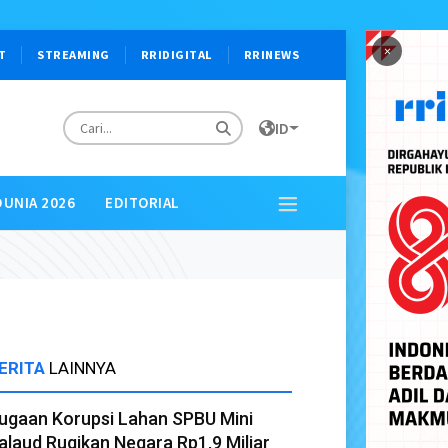
×
T
STREAMING
RRIDIGITAL
RRINEWS
ID
DUNIA 2026
EDITORIAL
ERITA
LAINNYA
ugaan Korupsi Lahan SPBU Mini
alaud Rugikan Negara Rp1,9 Miliar