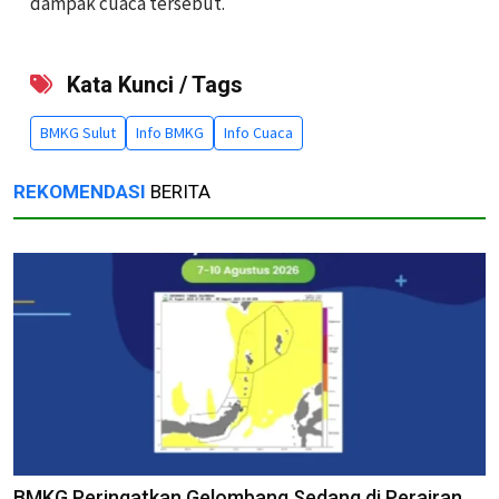
dampak cuaca tersebut.
Kata Kunci / Tags
BMKG Sulut
Info BMKG
Info Cuaca
REKOMENDASI
BERITA
BMKG Peringatkan Gelombang Sedang di Perairan