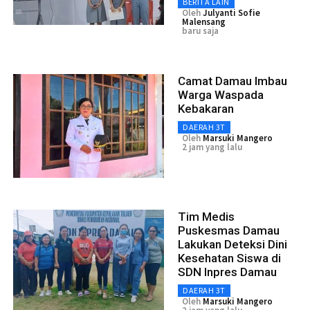
BERITA LAIN
Oleh
Julyanti Sofie
Malensang
baru saja
Camat Damau Imbau
Warga Waspada
Kebakaran
DAERAH 3T
Oleh
Marsuki Mangero
2 jam yang lalu
Tim Medis
Puskesmas Damau
Lakukan Deteksi Dini
Kesehatan Siswa di
SDN Inpres Damau
DAERAH 3T
Oleh
Marsuki Mangero