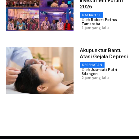
Investment Forum
2026
DAERAH 3T
Oleh
Robert Petrus
Tamaroba
1 jam yang lalu
Akupunktur Bantu
Atasi Gejala Depresi
KESEHATAN
Oleh
Jusmiati Putri
Silangen
2 jam yang lalu