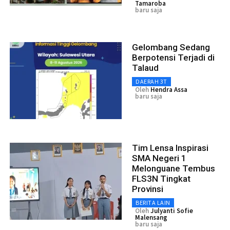
Tamaroba
baru saja
Gelombang Sedang
Berpotensi Terjadi di
Talaud
DAERAH 3T
Oleh
Hendra Assa
baru saja
Tim Lensa Inspirasi
SMA Negeri 1
Melonguane Tembus
FLS3N Tingkat
Provinsi
BERITA LAIN
Oleh
Julyanti Sofie
Malensang
baru saja