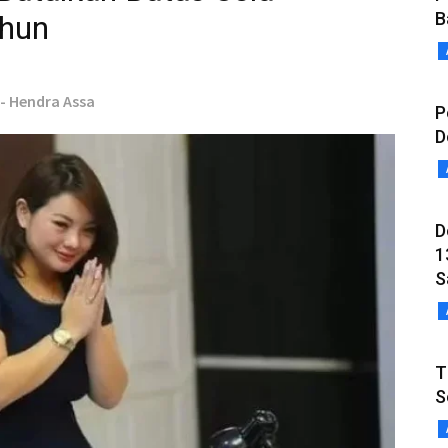
B
hun
 - Hendra Assa
P
D
D
1
S
T
S