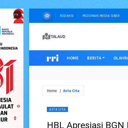
×
REDAKSI
PEDOMAN MEDIA SIBER
TALAUD
HOME
BERITA
OLAHR
Home
Asta Cita
ASTA CITA
HBL Apresiasi BGN 