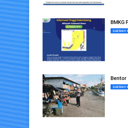
BMKG P
DAERAH 
Bentor 
DAERAH 