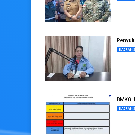
Penyul
DAERAH 
BMKG: P
DAERAH 