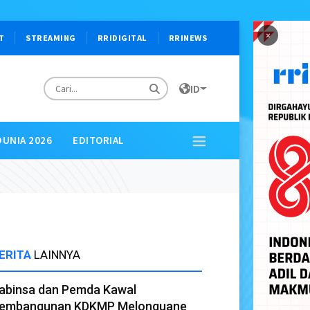
×
T
STREAMING
RRIDIGITAL
RRINEWS
ID
DUNIA 2026
EDITORIAL
ERITA
LAINNYA
abinsa dan Pemda Kawal
embangunan KDKMP Melonguane