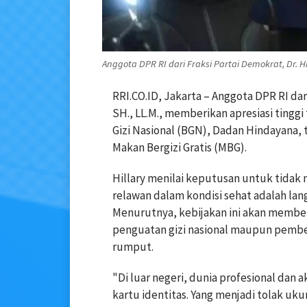
Anggota DPR RI dari Fraksi Partai Demokrat, Dr. Hilla
RRI.CO.ID, Jakarta – Anggota DPR RI dari
SH., LL.M., memberikan apresiasi tingg
Gizi Nasional (BGN), Dadan Hindayana, t
Makan Bergizi Gratis (MBG).
Hillary menilai keputusan untuk tida
relawan dalam kondisi sehat adalah lan
Menurutnya, kebijakan ini akan memberik
penguatan gizi nasional maupun pembe
rumput.
"Di luar negeri, dunia profesional dan 
kartu identitas. Yang menjadi tolak uk