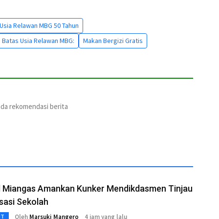
 Usia Relawan MBG 50 Tahun
pa Batas Usia Relawan MBG:
Makan Bergizi Gratis
ada rekomendasi berita
l Miangas Amankan Kunker Mendikdasmen Tinjau
isasi Sekolah
Oleh
Marsuki Mangero
4 jam yang lalu
3T