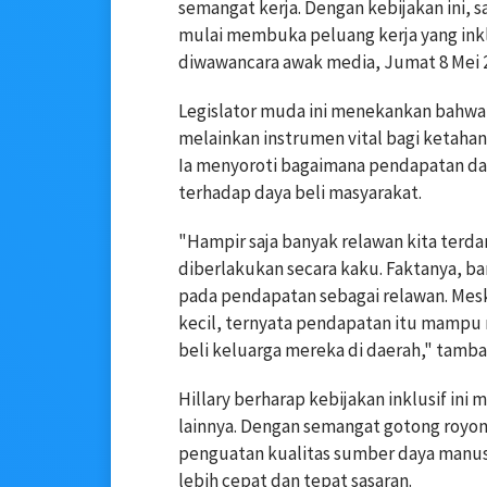
semangat kerja. Dengan kebijakan ini, s
mulai membuka peluang kerja yang inklus
diwawancara awak media, Jumat 8 Mei 
Legislator muda ini menekankan bahw
melainkan instrumen vital bagi ketaha
Ia menyoroti bagaimana pendapatan dari
terhadap daya beli masyarakat.
"Hampir saja banyak relawan kita terd
diberlakukan secara kaku. Faktanya, b
pada pendapatan sebagai relawan. Mesk
kecil, ternyata pendapatan itu mampu
beli keluarga mereka di daerah," tamba
Hillary berharap kebijakan inklusif ini
lainnya. Dengan semangat gotong royong 
penguatan kualitas sumber daya manusi
lebih cepat dan tepat sasaran.