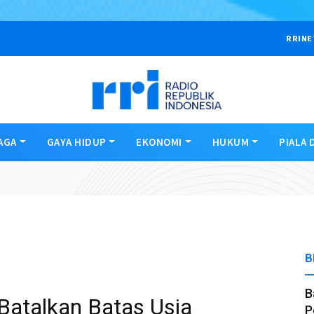
RRINE
AGA
GAYA HIDUP
EKONOMI
HUKUM
PIALA 
B
B
Batalkan Batas Usia
P