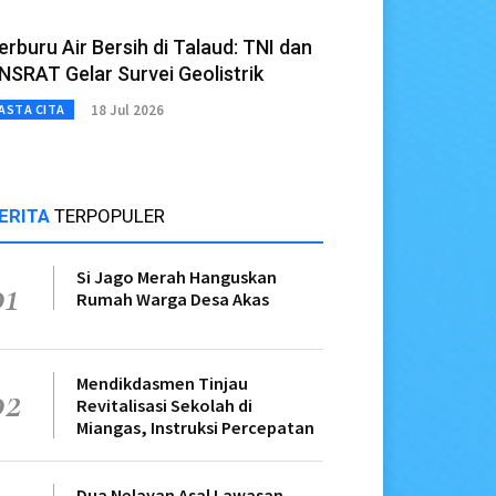
erburu Air Bersih di Talaud: TNI dan
NSRAT Gelar Survei Geolistrik
18 Jul 2026
ASTA CITA
ERITA
TERPOPULER
Si Jago Merah Hanguskan
01
Rumah Warga Desa Akas
Mendikdasmen Tinjau
02
Revitalisasi Sekolah di
Miangas, Instruksi Percepatan
Dua Nelayan Asal Lawasan