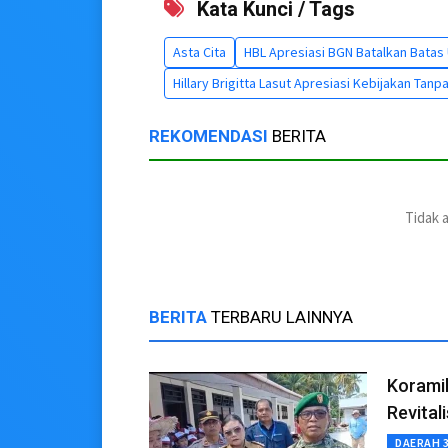
Kata Kunci / Tags
Asta Cita
HBL Apresiasi BGN Batalkan Batas
Hillary Brigitta Lasut Apresiasi Kebijakan Tan
REKOMENDASI
BERITA
Tidak 
BERITA
TERBARU LAINNYA
Korami
Revital
DAERAH 