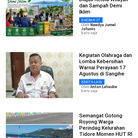
dan Sampah Demi
Iklim
DAERAH 3T
Oleh
Needya Jumel
Johanis
baru saja
Kegiatan Olahraga dan
Lomba Kebersihan
Warnai Perayaan 17
Agustus di Sangihe
BERITA LAIN
Oleh
Anton Lahaube
baru saja
Semangat Gotong
Royong Warga
Perindag Kelurahan
Tidore Momen HUT RI