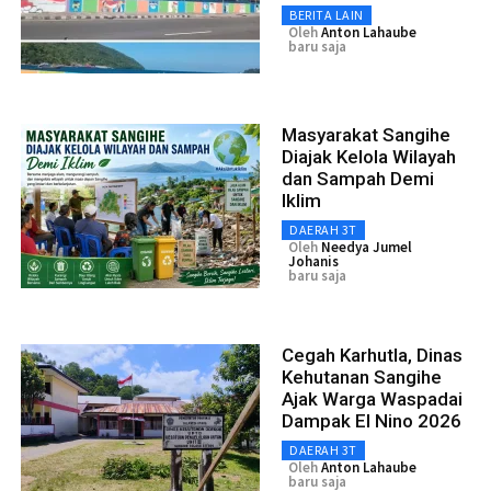
BERITA LAIN
Oleh
Anton Lahaube
baru saja
Masyarakat Sangihe
Diajak Kelola Wilayah
dan Sampah Demi
Iklim
DAERAH 3T
Oleh
Needya Jumel
Johanis
baru saja
Cegah Karhutla, Dinas
Kehutanan Sangihe
Ajak Warga Waspadai
Dampak El Nino 2026
DAERAH 3T
Oleh
Anton Lahaube
baru saja