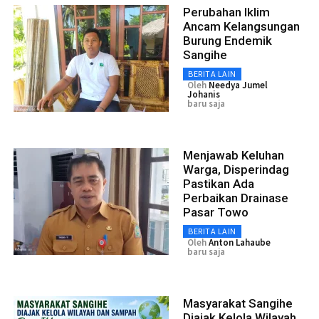
Perubahan Iklim
Ancam Kelangsungan
Burung Endemik
Sangihe
BERITA LAIN
Oleh
Needya Jumel
Johanis
baru saja
Menjawab Keluhan
Warga, Disperindag
Pastikan Ada
Perbaikan Drainase
Pasar Towo
BERITA LAIN
Oleh
Anton Lahaube
baru saja
Masyarakat Sangihe
Diajak Kelola Wilayah