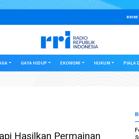
RRINE
AGA
GAYA HIDUP
EKONOMI
HUKUM
PIALA 
B
F
tapi Hasilkan Permainan
S