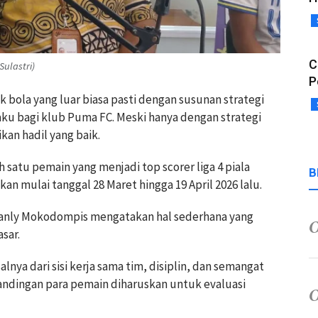
C
ulastri)
P
k bola yang luar biasa pasti dengan susunan strategi
rlaku bagi klub Puma FC. Meski hanya dengan strategi
kan hadil yang baik.
h satu pemain yang menjadi top scorer liga 4 piala
B
an mulai tanggal 28 Maret hingga 19 April 2026 lalu.
tanly Mokodompis mengatakan hal sederhana yang
sar.
lnya dari sisi kerja sama tim, disiplin, dan semangat
rtandingan para pemain diharuskan untuk evaluasi