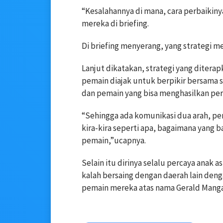
“Kesalahannya di mana, cara perbaikin
mereka di briefing.
Di briefing menyerang, yang strategi m
Lanjut dikatakan, strategi yang diterap
pemain diajak untuk berpikir bersama s
dan pemain yang bisa menghasilkan peru
“Sehingga ada komunikasi dua arah, pem
kira-kira seperti apa, bagaimana yang 
pemain,”ucapnya.
Selain itu dirinya selalu percaya anak a
kalah bersaing dengan daerah lain denga
pemain mereka atas nama Gerald Mangant