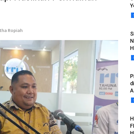
Y
rtha Ropiah
S
N
H
P
d
A
H
F
H