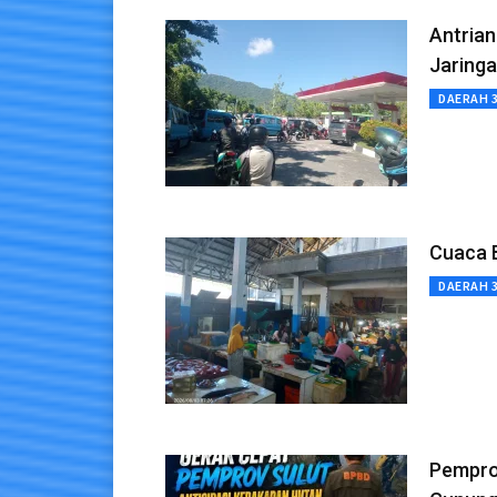
Antria
Jaring
DAERAH 
Cuaca B
DAERAH 
Pemprov