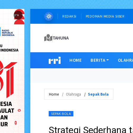
×
REDAKSI
PEDOMAN MEDIA SIBER
TAHUNA
HOME
BERITA
OLAHR
Home
Olahraga
Sepak Bola
SEPAK BOLA
Strategi Sederhana 