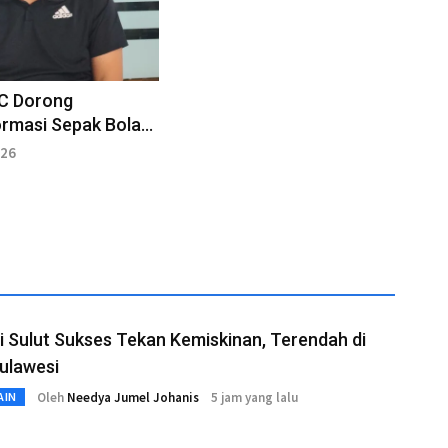
C Dorong
rmasi Sepak Bola
di Sangihe
026
i Sulut Sukses Tekan Kemiskinan, Terendah di
ulawesi
Oleh
Needya Jumel Johanis
5 jam yang lalu
AIN