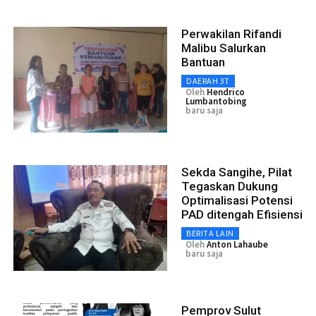
Perwakilan Rifandi
Malibu Salurkan
Bantuan
DAERAH 3T
Oleh
Hendrico
Lumbantobing
baru saja
Sekda Sangihe, Pilat
Tegaskan Dukung
Optimalisasi Potensi
PAD ditengah Efisiensi
BERITA LAIN
Oleh
Anton Lahaube
baru saja
Pemprov Sulut