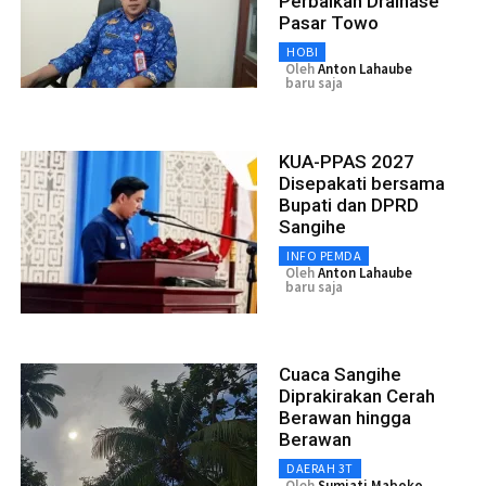
Perbaikan Drainase
Pasar Towo
HOBI
Oleh
Anton Lahaube
baru saja
KUA-PPAS 2027
Disepakati bersama
Bupati dan DPRD
Sangihe
INFO PEMDA
Oleh
Anton Lahaube
baru saja
Cuaca Sangihe
Diprakirakan Cerah
Berawan hingga
Berawan
DAERAH 3T
Oleh
Sumiati Maboko