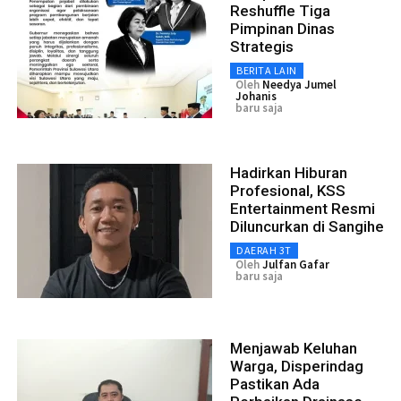
Reshuffle Tiga
Pimpinan Dinas
Strategis
BERITA LAIN
Oleh
Needya Jumel
Johanis
baru saja
Hadirkan Hiburan
Profesional, KSS
Entertainment Resmi
Diluncurkan di Sangihe
DAERAH 3T
Oleh
Julfan Gafar
baru saja
Menjawab Keluhan
Warga, Disperindag
Pastikan Ada