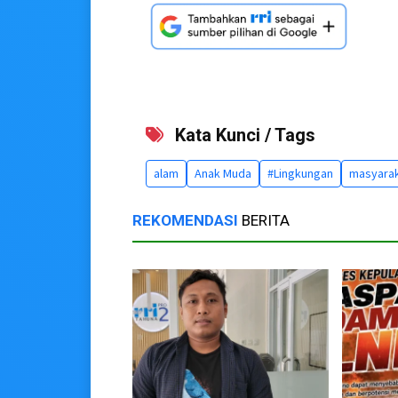
Kata Kunci / Tags
alam
Anak Muda
#Lingkungan
masyara
REKOMENDASI
BERITA