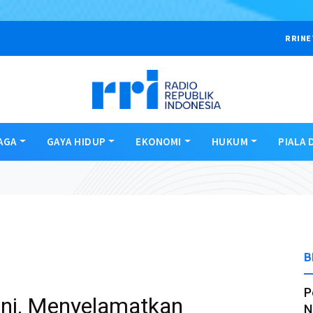
RRINE
AGA
GAYA HIDUP
EKONOMI
HUKUM
PIALA 
B
P
Ini, Menyelamatkan
N