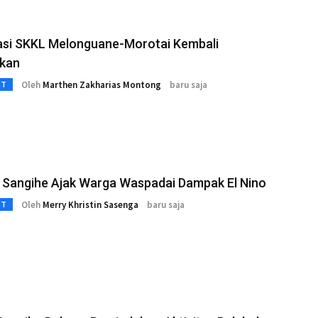
asi SKKL Melonguane-Morotai Kembali
tkan
Oleh
Marthen Zakharias Montong
baru saja
3T
 Sangihe Ajak Warga Waspadai Dampak El Nino
Oleh
Merry Khristin Sasenga
baru saja
3T