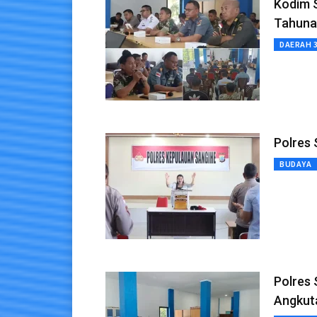
Kodim 
Tahuna
DAERAH 
Polres 
BUDAYA
Polres
Angkut