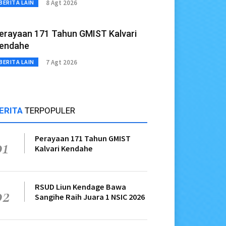
8 Agt 2026
BERITA LAIN
erayaan 171 Tahun GMIST Kalvari
endahe
7 Agt 2026
BERITA LAIN
ERITA
TERPOPULER
Perayaan 171 Tahun GMIST
01
Kalvari Kendahe
RSUD Liun Kendage Bawa
02
Sangihe Raih Juara 1 NSIC 2026