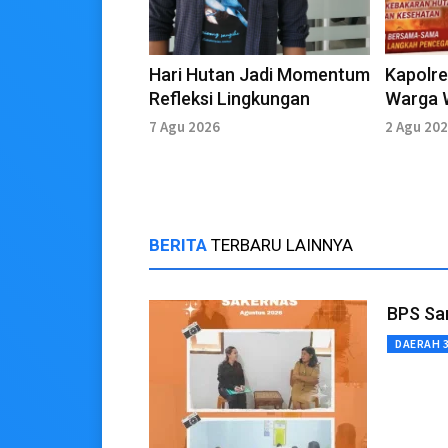
Hari Hutan Jadi Momentum
Kapolre
Refleksi Lingkungan
Warga 
El Nino
7 Agu 2026
2 Agu 20
BERITA
TERBARU LAINNYA
BPS Sa
DAERAH 