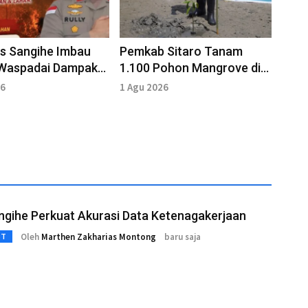
s Sangihe Imbau
Pemkab Sitaro Tanam
Waspadai Dampak
1.100 Pohon Mangrove di
Kampung Kapeta
26
1 Agu 2026
ngihe Perkuat Akurasi Data Ketenagakerjaan
Oleh
Marthen Zakharias Montong
baru saja
3T