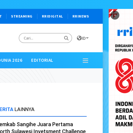
×
T
STREAMING
RRIDIGITAL
RRINEWS
ID
DUNIA 2026
EDITORIAL
ERITA
LAINNYA
emkab Sangihe Juara Pertama
orth Sulawesi Invetsment Challenge