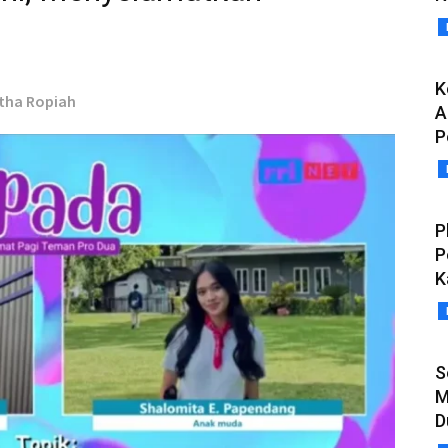
K
rtha Ropiah
A
P
P
P
K
S
M
D