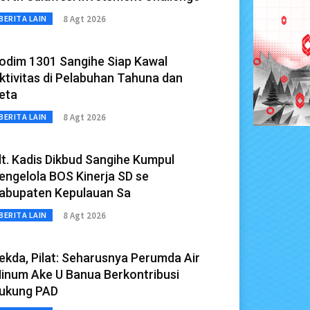
8 Agt 2026
BERITA LAIN
odim 1301 Sangihe Siap Kawal
ktivitas di Pelabuhan Tahuna dan
eta
8 Agt 2026
BERITA LAIN
lt. Kadis Dikbud Sangihe Kumpul
engelola BOS Kinerja SD se
abupaten Kepulauan Sa
8 Agt 2026
BERITA LAIN
ekda, Pilat: Seharusnya Perumda Air
inum Ake U Banua Berkontribusi
ukung PAD