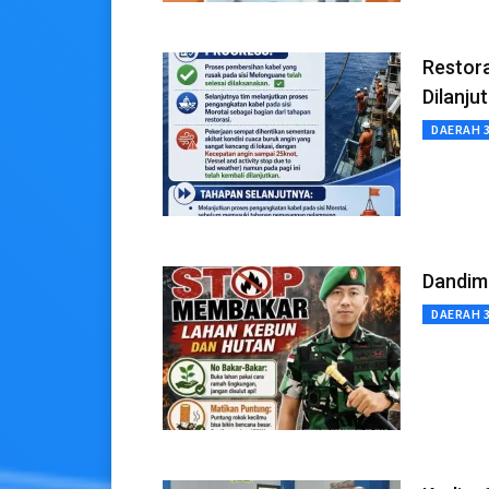
Restor
Dilanju
DAERAH 
Dandim
DAERAH 