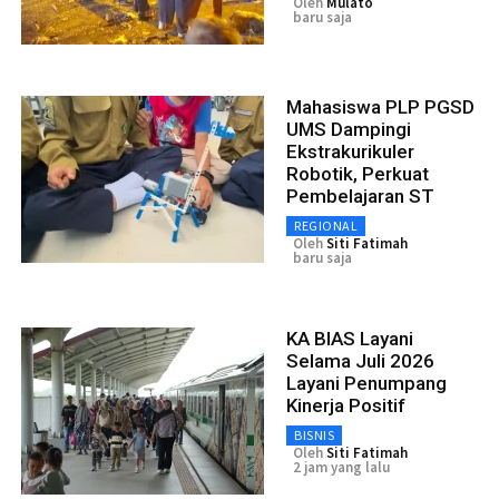
Oleh
Mulato
baru saja
Mahasiswa PLP PGSD
UMS Dampingi
Ekstrakurikuler
Robotik, Perkuat
Pembelajaran ST
REGIONAL
Oleh
Siti Fatimah
baru saja
KA BIAS Layani
Selama Juli 2026
Layani Penumpang
Kinerja Positif
BISNIS
Oleh
Siti Fatimah
2 jam yang lalu