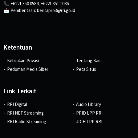
📞 +6221 350 0584, +6221 351 1086
📩 Pemberitaan: beritapro3@rri.go.id
Ketentuan
Kebijakan Privasi
Tentang Kami
Pedoman Media Siber
Peta Situs
Link Terkait
RRI Digital
Audio Library
RRI NET Streaming
PPID LPP RRI
RRI Radio Streaming
JDIH LPP RRI