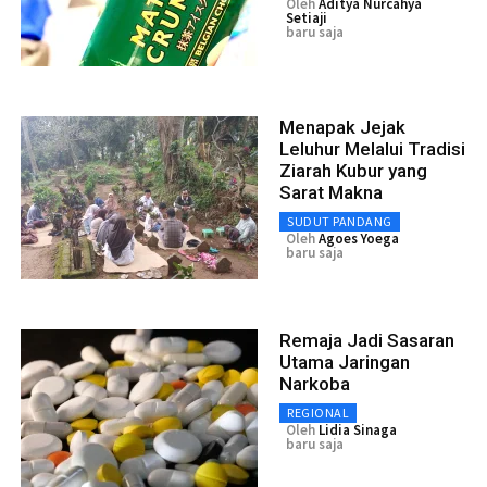
Oleh
Aditya Nurcahya
Setiaji
baru saja
Menapak Jejak
Leluhur Melalui Tradisi
Ziarah Kubur yang
Sarat Makna
SUDUT PANDANG
Oleh
Agoes Yoega
baru saja
Remaja Jadi Sasaran
Utama Jaringan
Narkoba
REGIONAL
Oleh
Lidia Sinaga
baru saja