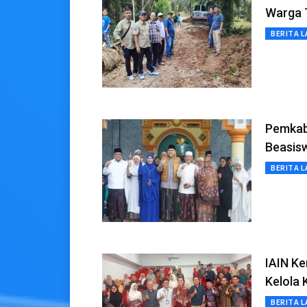
Warga T
BERITA L
Pemkab
Beasis
BERITA L
IAIN Ke
Kelola
BERITA L