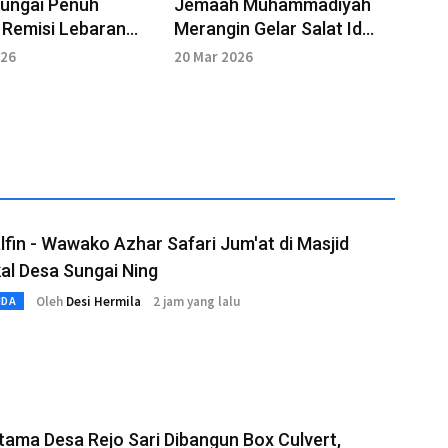
Sungai Penuh
Jemaah Muhammadiyah
 Remisi Lebaran
Merangin Gelar Salat Id
i
Lebih Awal
026
20 Mar 2026
fin - Wawako Azhar Safari Jum'at di Masjid
al Desa Sungai Ning
Oleh
Desi Hermila
2 jam yang lalu
MDA
tama Desa Rejo Sari Dibangun Box Culvert,