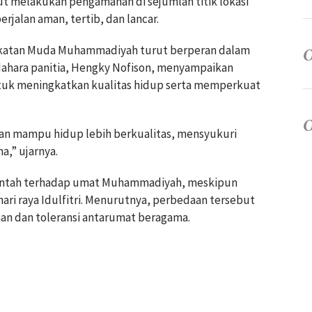
ut melakukan pengamanan di sejumlah titik lokasi
jalan aman, tertib, dan lancar.
Angkatan Muda Muhammadiyah turut berperan dalam
ahara panitia, Hengky Nofison, menyampaikan
tuk meningkatkan kualitas hidup serta memperkuat
kan mampu hidup lebih berkualitas, mensyukuri
a,” ujarnya.
erintah terhadap umat Muhammadiyah, meskipun
ri raya Idulfitri. Menurutnya, perbedaan tersebut
n dan toleransi antarumat beragama.