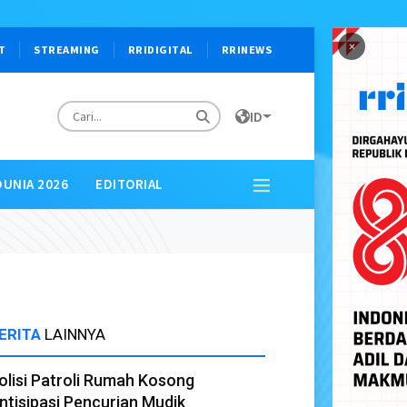
×
T
STREAMING
RRIDIGITAL
RRINEWS
ID
DUNIA 2026
EDITORIAL
ERITA
LAINNYA
olisi Patroli Rumah Kosong
ntisipasi Pencurian Mudik