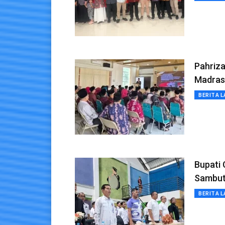
Pahriza
Madras
BERITA L
Bupati 
Sambut
BERITA L