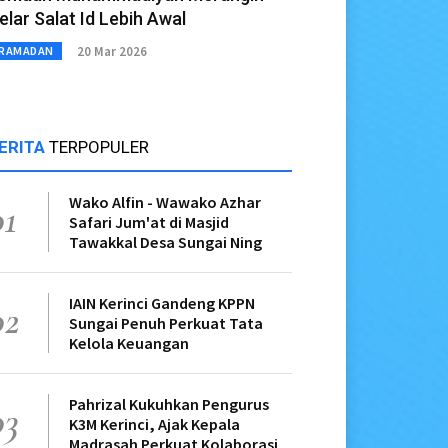
elar Salat Id Lebih Awal
20 Mar 2026
RAMADAN
ERITA
TERPOPULER
Wako Alfin - Wawako Azhar
01
Safari Jum'at di Masjid
Tawakkal Desa Sungai Ning
IAIN Kerinci Gandeng KPPN
02
Sungai Penuh Perkuat Tata
Kelola Keuangan
Pahrizal Kukuhkan Pengurus
03
K3M Kerinci, Ajak Kepala
Madrasah Perkuat Kolaborasi