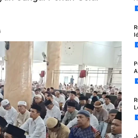
R
i
I
P
A
R
L
J