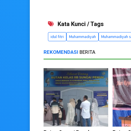
Kata Kunci / Tags
idul fitri
Muhammadiyah
Muhammadiyah s
REKOMENDASI
BERITA