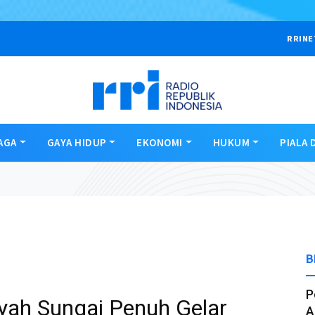
RRINE
AGA
GAYA HIDUP
EKONOMI
HUKUM
PIALA 
B
P
ah Sungai Penuh Gelar
A