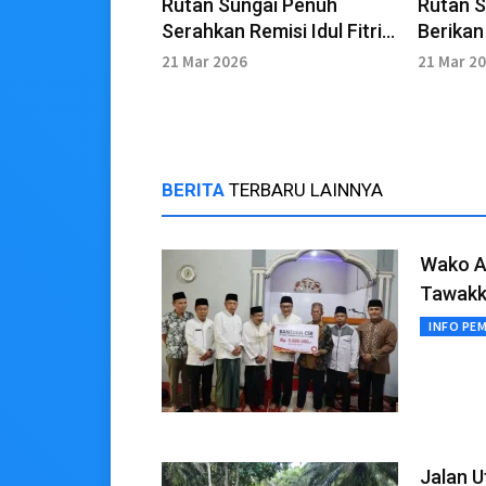
Rutan Sungai Penuh
Rutan 
Serahkan Remisi Idul Fitri
Berikan
128 Narapidana
128 Nap
21 Mar 2026
21 Mar 2
BERITA
TERBARU LAINNYA
Wako Al
Tawakk
INFO PE
Jalan U