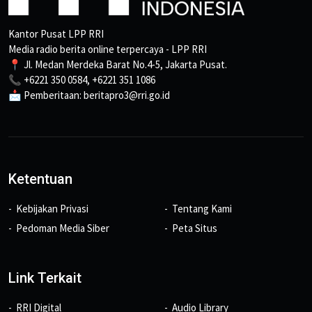
Kantor Pusat LPP RRI
Media radio berita online terpercaya - LPP RRI
📍 Jl. Medan Merdeka Barat No.4-5, Jakarta Pusat.
📞 +6221 350 0584, +6221 351 1086
📩 Pemberitaan: beritapro3@rri.go.id
Ketentuan
Kebijakan Privasi
Tentang Kami
Pedoman Media Siber
Peta Situs
Link Terkait
RRI Digital
Audio Library