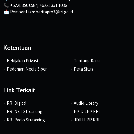
📞 +6221 350 0584, +6221 351 1086
📩 Pemberitaan: beritapro3@rri.go.id
Ketentuan
Kebijakan Privasi
Tentang Kami
Pedoman Media Siber
Peta Situs
Link Terkait
RRI Digital
Audio Library
RRI NET Streaming
PPID LPP RRI
RRI Radio Streaming
JDIH LPP RRI