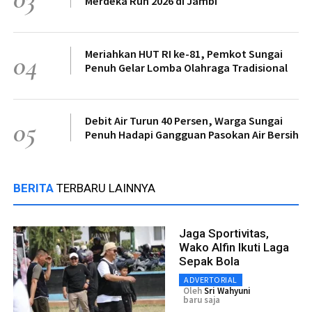
Merdeka Run 2026 di Jambi
Meriahkan HUT RI ke-81, Pemkot Sungai
04
Penuh Gelar Lomba Olahraga Tradisional
Debit Air Turun 40 Persen, Warga Sungai
05
Penuh Hadapi Gangguan Pasokan Air Bersih
BERITA
TERBARU LAINNYA
Jaga Sportivitas,
Wako Alfin Ikuti Laga
Sepak Bola
ADVERTORIAL
Oleh
Sri Wahyuni
baru saja