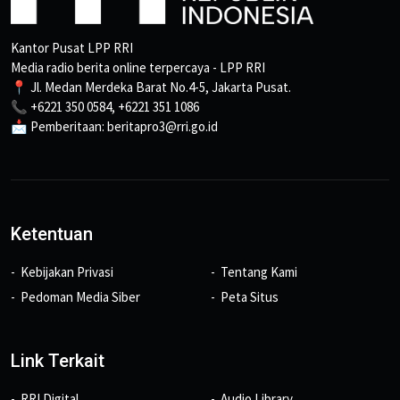
Kantor Pusat LPP RRI
Media radio berita online terpercaya - LPP RRI
📍 Jl. Medan Merdeka Barat No.4-5, Jakarta Pusat.
📞 +6221 350 0584, +6221 351 1086
📩 Pemberitaan: beritapro3@rri.go.id
Ketentuan
Kebijakan Privasi
Tentang Kami
Pedoman Media Siber
Peta Situs
Link Terkait
RRI Digital
Audio Library