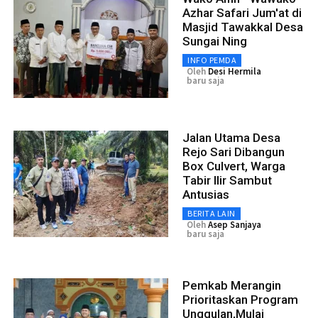
Azhar Safari Jum'at di
Masjid Tawakkal Desa
Sungai Ning
INFO PEMDA
Oleh
Desi Hermila
baru saja
Jalan Utama Desa
Rejo Sari Dibangun
Box Culvert, Warga
Tabir Ilir Sambut
Antusias
BERITA LAIN
Oleh
Asep Sanjaya
baru saja
Pemkab Merangin
Prioritaskan Program
Unggulan,Mulai