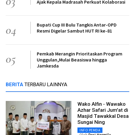
03
Ajak Kepala Madrasah Perkuat Kolaborasi
Bupati Cup III Bulu Tangkis Antar-OPD
04
Resmi Digelar Sambut HUT RI ke-81
Pemkab Merangin Prioritaskan Program
05
Unggulan,Mulai Beasiswa hingga
Jamkesda
BERITA
TERBARU LAINNYA
Wako Alfin - Wawako
Azhar Safari Jum'at di
Masjid Tawakkal Desa
Sungai Ning
INFO PEMDA
Oleh
Desi Hermila