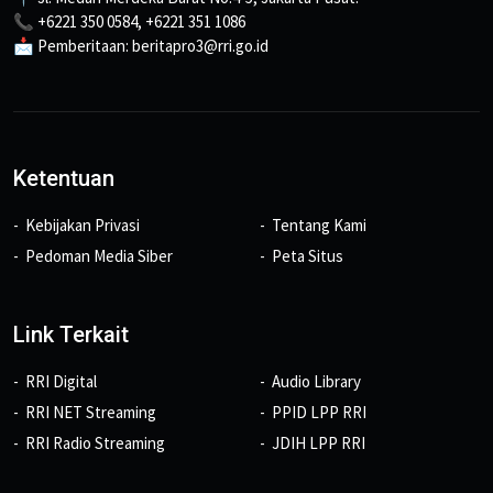
📞 +6221 350 0584, +6221 351 1086
📩 Pemberitaan: beritapro3@rri.go.id
Ketentuan
Kebijakan Privasi
Tentang Kami
Pedoman Media Siber
Peta Situs
Link Terkait
RRI Digital
Audio Library
RRI NET Streaming
PPID LPP RRI
RRI Radio Streaming
JDIH LPP RRI