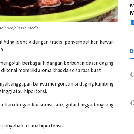
M
M
mak penjelasan medis
dul Adha identik dengan tradisi penyembelihan hewan
a.
B
 mengolah berbagai hidangan berbahan dasar daging
ikenal memiliki aroma khas dan cita rasa kuat.
anyak anggapan bahwa mengonsumsi daging kambing
inggi atau hipertensi.
kaitkan dengan konsumsi sate, gulai hingga tongseng
i penyebab utama hipertensi?