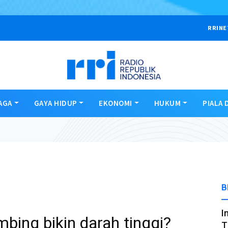
RRINE
AGA
GAYA HIDUP
EKONOMI
HUKUM
PIALA 
B
I
bing bikin darah tinggi?
T