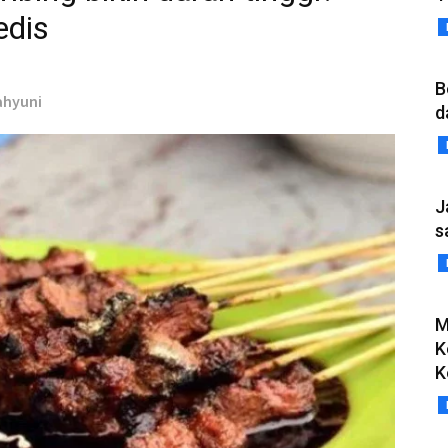
edis
B
Wahyuni
d
J
s
M
K
K