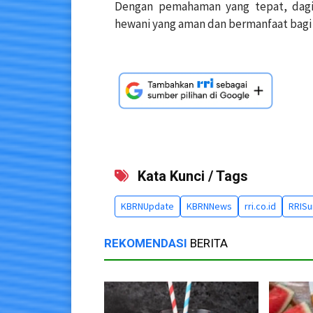
Dengan pemahaman yang tepat, dagi
hewani yang aman dan bermanfaat bagi t
Kata Kunci / Tags
KBRNUpdate
KBRNNews
rri.co.id
RRISu
REKOMENDASI
BERITA