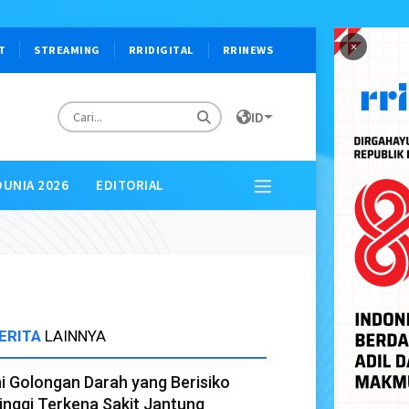
×
T
STREAMING
RRIDIGITAL
RRINEWS
ID
DUNIA 2026
EDITORIAL
ERITA
LAINNYA
ni Golongan Darah yang Berisiko
inggi Terkena Sakit Jantung