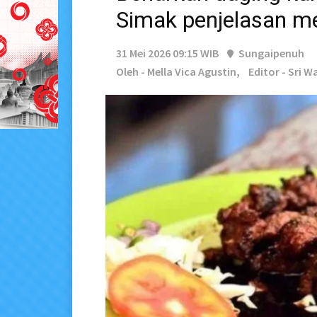
Simak penjelasan m
31 Mei 2026 09:15 WIB
Sungaipenuh
Oleh - Mella Vica Agustin,
Editor - Sri 