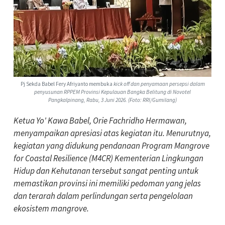
Pj Sekda Babel Fery Afriyanto membuka
kick off dan penyamaan persepsi dalam
penyusunan RPPEM Provinsi Kepulauan Bangka Belitung di Novotel
Pangkalpinang, Rabu, 3 Juni 2026. (Foto: RRI/Gumilang)
Ketua Yo' Kawa Babel, Orie Fachridho Hermawan,
menyampaikan apresiasi atas kegiatan itu. Menurutnya,
kegiatan yang didukung pendanaan Program Mangrove
for Coastal Resilience (M4CR) Kementerian Lingkungan
Hidup dan Kehutanan tersebut sangat penting untuk
memastikan provinsi ini memiliki pedoman yang jelas
dan terarah dalam perlindungan serta pengelolaan
ekosistem mangrove.