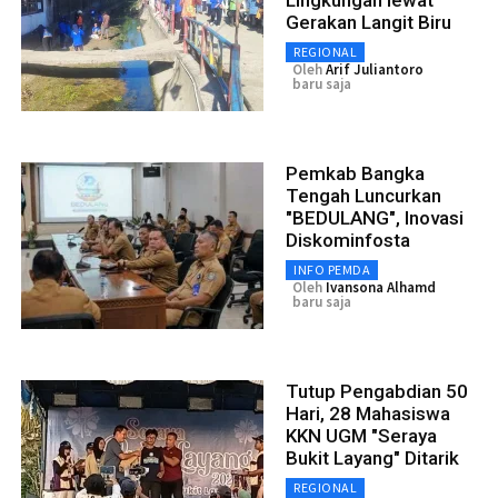
Lingkungan lewat
Gerakan Langit Biru
REGIONAL
Oleh
Arif Juliantoro
baru saja
Pemkab Bangka
Tengah Luncurkan
"BEDULANG", Inovasi
Diskominfosta
INFO PEMDA
Oleh
Ivansona Alhamd
baru saja
Tutup Pengabdian 50
Hari, 28 Mahasiswa
KKN UGM "Seraya
Bukit Layang" Ditarik
REGIONAL